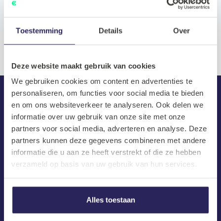
Toestemming
Details
Over
Deze website maakt gebruik van cookies
We gebruiken cookies om content en advertenties te
personaliseren, om functies voor social media te bieden
en om ons websiteverkeer te analyseren. Ook delen we
informatie over uw gebruik van onze site met onze
partners voor social media, adverteren en analyse. Deze
De laatste tech vacatures in je
partners kunnen deze gegevens combineren met andere
mailbox.
informatie die u aan ze heeft verstrekt of die ze hebben
verzameld op basis van uw gebruik van hun services.
Email
Alles toestaan
Barnes gaat ten alle tijden strikt om met persoonsgegevens