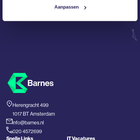
en zal deze nooit delen met 3en
Aanpassen
Herengracht 499
1017 BT Amsterdam
info@barnes.nl
020 4572699
Snelle Links
IT Vacatures