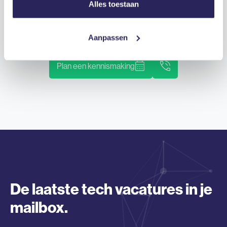
Alles toestaan
bespreken?
Neem contact op met
Lieke
Aanpassen
Plan een kennismaking
De laatste tech vacatures in je
mailbox.