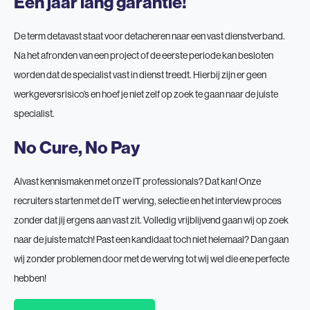
Een jaar lang garantie!
De term detavast staat voor detacheren naar een vast dienstverband.
Na het afronden van een project of de eerste periode kan besloten
worden dat de specialist vast in dienst treedt. Hierbij zijn er geen
werkgeversrisico’s en hoef je niet zelf op zoek te gaan naar de juiste
specialist.
No Cure, No Pay
Alvast kennismaken met onze IT professionals? Dat kan! Onze
recruiters starten met de IT werving, selectie en het interview proces
zonder dat jij ergens aan vast zit. Volledig vrijblijvend gaan wij op zoek
naar de juiste match! Past een kandidaat toch niet helemaal? Dan gaan
wij zonder problemen door met de werving tot wij wel die ene perfecte
hebben!