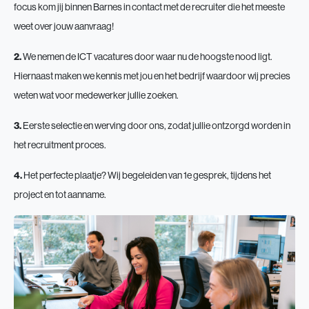
focus kom jij binnen Barnes in contact met de recruiter die het meeste
weet over jouw aanvraag!
2.
We nemen de ICT vacatures door waar nu de hoogste nood ligt.
Hiernaast maken we kennis met jou en het bedrijf waardoor wij precies
weten wat voor medewerker jullie zoeken.
3.
Eerste selectie en werving door ons, zodat jullie ontzorgd worden in
het recruitment proces.
4.
Het perfecte plaatje? Wij begeleiden van 1e gesprek, tijdens het
project en tot aanname.