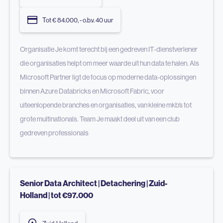
Tot € 84.000, - o.b.v. 40 uur
Organisatie Je komt terecht bij een gedreven IT-dienstverlener
die organisaties helpt om meer waarde uit hun data te halen. Als
Microsoft Partner ligt de focus op moderne data-oplossingen
binnen Azure Databricks en Microsoft Fabric, voor
uiteenlopende branches en organisaties, van kleine mkb’s tot
grote multinationals. Team Je maakt deel uit van een club
gedreven professionals
Senior Data Architect | Detachering | Zuid-
Holland | tot €97.000