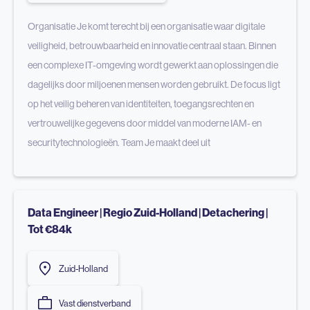
Organisatie Je komt terecht bij een organisatie waar digitale
veiligheid, betrouwbaarheid en innovatie centraal staan. Binnen
een complexe IT-omgeving wordt gewerkt aan oplossingen die
dagelijks door miljoenen mensen worden gebruikt. De focus ligt
op het veilig beheren van identiteiten, toegangsrechten en
vertrouwelijke gegevens door middel van moderne IAM- en
securitytechnologieën. Team Je maakt deel uit
Data Engineer | Regio Zuid-Holland | Detachering |
Tot €84k
Zuid-Holland
Vast dienstverband