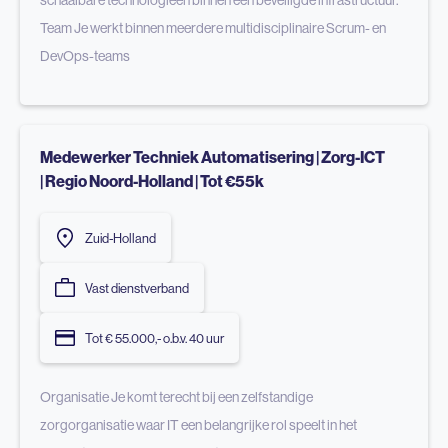
schaalbare technologieën binnen een beveiligde infrastructuur.
Team Je werkt binnen meerdere multidisciplinaire Scrum- en
DevOps-teams
Medewerker Techniek Automatisering | Zorg-ICT
| Regio Noord-Holland | Tot €55k
Zuid-Holland
Vast dienstverband
Tot € 55.000,- o.b.v. 40 uur
Organisatie Je komt terecht bij een zelfstandige
zorgorganisatie waar IT een belangrijke rol speelt in het