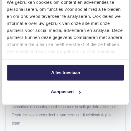
We gebruiken cookies om content en advertenties te
Scrum Master | Den-Haag | tot €100.000
personaliseren, om functies voor social media te bieden
en om ons websiteverkeer te analyseren. Ook delen we
Zuid-Holland
informatie over uw gebruik van onze site met onze
partners voor social media, adverteren en analyse. Deze
Vast dienstverband
partners kunnen deze gegevens combineren met andere
informatie die u aan ze heeft verstrekt of die ze hebben
Tot €100.000 o.b.v. 36 uur
verzameld op basis van uw gebruik van hun services.
Bedrijf Je komt te werken bij een grote, professionele IT-
Alles toestaan
organisatie die digitale diensten ontwikkelt, beheert en beveiligt
voor een publieke opdrachtgever. De organisatie opereert
binnen strikte wet- en regelgeving en werkt volgens Agile- en
Aanpassen
DevOps-principes. Er wordt gebruikgemaakt van moderne,
schaalbare technologieën binnen een beveiligde infrastructuur.
Team Je maakt onderdeel uit van een multidisciplinair Agile-
team