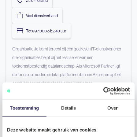
Zuid-Holland
Vast dienstverband
Tot €97.000 o.b.v. 40 uur
Organisatie Je komt terecht bij een gedreven IT-dienstverlener
die organisaties helpt bij het realiseren van een
toekomstbestendig datalandschap. Als Microsoft Partner ligt
de focus op moderne data-platformen binnen Azure, en op het
combineren van sterke technische kennis met
adviesvaardigheid richting klanten. De organisatie werkt voor
uiteenlopende opdrachtgevers, van mkb tot grote
Toestemming
Details
Over
multinationals. Ze kiezen daarbij
Deze website maakt gebruik van cookies