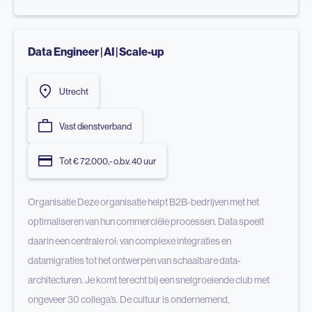
Data Engineer | AI | Scale-up
Utrecht
Vast dienstverband
Tot € 72.000,- o.b.v. 40 uur
Organisatie Deze organisatie helpt B2B-bedrijven met het
optimaliseren van hun commerciële processen. Data speelt
daarin een centrale rol: van complexe integraties en
datamigraties tot het ontwerpen van schaalbare data-
architecturen. Je komt terecht bij een snelgroeiende club met
ongeveer 30 collega’s. De cultuur is ondernemend,