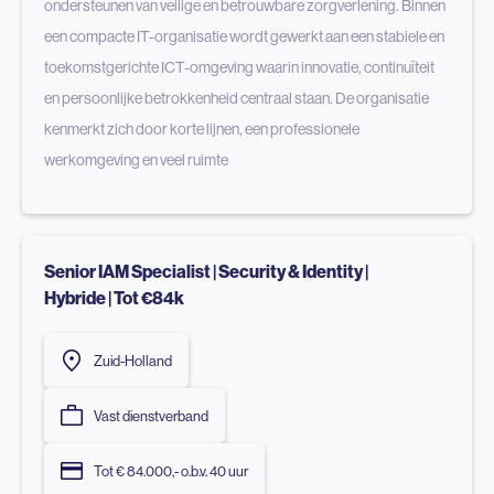
ondersteunen van veilige en betrouwbare zorgverlening. Binnen
een compacte IT-organisatie wordt gewerkt aan een stabiele en
toekomstgerichte ICT-omgeving waarin innovatie, continuïteit
en persoonlijke betrokkenheid centraal staan. De organisatie
kenmerkt zich door korte lijnen, een professionele
werkomgeving en veel ruimte
Senior IAM Specialist | Security & Identity |
Hybride | Tot €84k
Zuid-Holland
Vast dienstverband
Tot € 84.000,- o.b.v. 40 uur