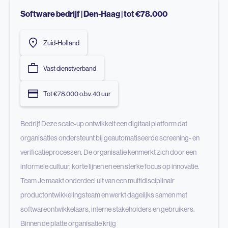
Software bedrijf | Den-Haag | tot €78.000
Zuid-Holland
Vast dienstverband
Tot €78.000 o.b.v. 40 uur
Bedrijf Deze scale-up ontwikkelt een digitaal platform dat
organisaties ondersteunt bij geautomatiseerde screening- en
verificatieprocessen. De organisatie kenmerkt zich door een
informele cultuur, korte lijnen en een sterke focus op innovatie.
Team Je maakt onderdeel uit van een multidisciplinair
productontwikkelingsteam en werkt dagelijks samen met
softwareontwikkelaars, interne stakeholders en gebruikers.
Binnen de platte organisatie krijg