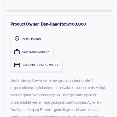
Product Owner | Den-Haag | tot €100.000
Zuid-Holland
Vast dienstverband
Tot €100.000 o.b.v. 36 uur
Bedrijf Je komt te werken bij een grote, professionele IT-
organisatie die digitale diensten ontwikkelt, beheert en beveiligt
voor een publieke opdrachtgever. De organisatie opereert
binnen strikte wet- en regelgeving en werkt volgens Agile- en
DevOps-principes. Er wordt gebruikgemaakt van moderne,