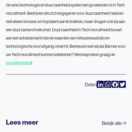
Groene technologie en duurzaamheid spelen een groeiende rol in Tech
recruitment. Bedrijven die zich engageren voor duurzaamheid hebben
niet alleen de kans om toptalent aan te trekken, maar dragen ook bij aan
een duurzamere toekomst. Duurzaamheid in Tech recruitment bouwt
aan een arbeidsmarkt die de waarden van milieubewustzijn en
technologische vooruitgang omarmt. Benieuwd wat wij als Barnes voor
uw Tech recruitment kunnen betekenen? We bespreken graag de
mogelijkheden
!
LinkedIn
WhatsAp
Faceb
Twi
Delen
Lees meer
Bekijk alle