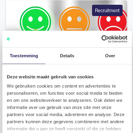
Recruitment
Toestemming
Details
Over
Deze website maakt gebruik van cookies
We gebruiken cookies om content en advertenties te
personaliseren, om functies voor social media te bieden
Het belang van een goede onboarding
en om ons websiteverkeer te analyseren. Ook delen we
voor het vasthouden van Tech-Talenten
informatie over uw gebruik van onze site met onze
partners voor social media, adverteren en analyse. Deze
partners kunnen deze gegevens combineren met andere
2023.07.20
Meer lezen
informatie die u aan ze heeft verstrekt of die ze hebben