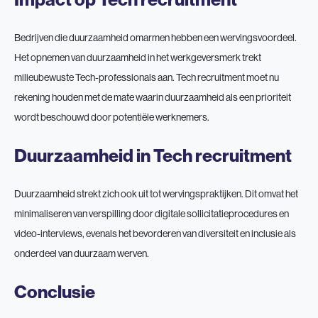
Bedrijven die duurzaamheid omarmen hebben een wervingsvoordeel.
Het opnemen van duurzaamheid in het werkgeversmerk trekt
milieubewuste Tech-professionals aan. Tech recruitment moet nu
rekening houden met de mate waarin duurzaamheid als een prioriteit
wordt beschouwd door potentiële werknemers.
Duurzaamheid in Tech recruitment
Duurzaamheid strekt zich ook uit tot wervingspraktijken. Dit omvat het
minimaliseren van verspilling door digitale sollicitatieprocedures en
video-interviews, evenals het bevorderen van diversiteit en inclusie als
onderdeel van duurzaam werven.
Conclusie