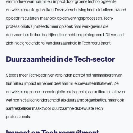
verminderen van hun milieu-impact door groene technologieën te
ontwikkelen en te gebruiken. Deze verschuiving heeft niet alleen invloed
op bedrijfsculturen, maar ook op de wervingsprocessen. Tech-
professionals zijn steeds meer op zoek naar werkgevers die
duurzaamheid in hun bedrijfscultuur hebben geïntegreerd. Dit vertaalt
zich in de groeiende rol van duurzaamheid in Tech recruitment.
Duurzaamheid in de Tech-sector
Steeds meer Tech-bedrijven verbinden zich tot het minimaliseren van
hun milieu-impact en nemen deel aan milieubewuste initiatieven. Ze
ontwikkelen groene technologieën en dragen bij aan milieu-initiatieven,
wat hen niet alleen onderscheidt als duurzame organisaties, maar ook
aantrekkelijker maakt voor duurzaamheidsbewuste Tech-
professionals.
Impact op Tech recruitment