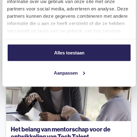
LinkedIn
WhatsAp
Faceb
Twi
Delen
informatie over uw gebruik van onze site met onze
partners voor social media, adverteren en analyse. Deze
partners kunnen deze gegevens combineren met andere
informatie die u aan ze heeft verstrekt of die ze hebben
verzameld op basis van uw gebruik van hun services.
Lees meer
Bekijk alle
Alles toestaan
Nieuws Tech
Aanpassen
Het belang van mentorschap voor de
ontwikkeling van Tech Talent