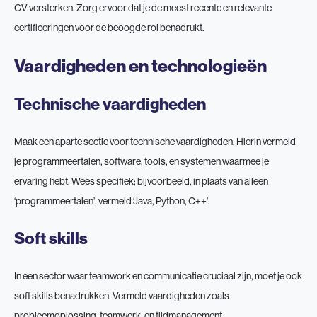
CV versterken. Zorg ervoor dat je de meest recente en relevante
certificeringen voor de beoogde rol benadrukt.
Vaardigheden en technologieën
Technische vaardigheden
Maak een aparte sectie voor technische vaardigheden. Hierin vermeld
je programmeertalen, software, tools, en systemen waarmee je
ervaring hebt. Wees specifiek; bijvoorbeeld, in plaats van alleen
‘programmeertalen’, vermeld ‘Java, Python, C++’.
Soft skills
In een sector waar teamwork en communicatie cruciaal zijn, moet je ook
soft skills benadrukken. Vermeld vaardigheden zoals
probleemoplossing, teamwerk, en tijdmanagement.