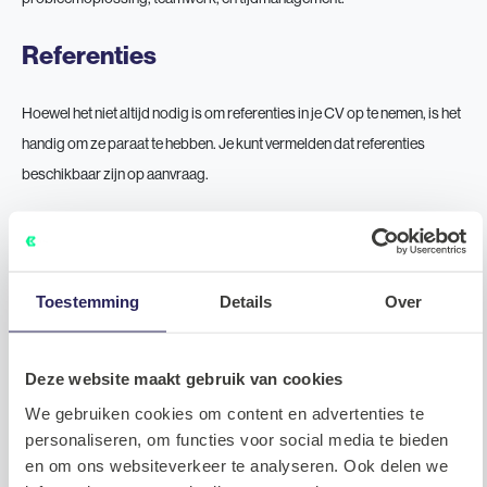
Referenties
Hoewel het niet altijd nodig is om referenties in je CV op te nemen, is het
handig om ze paraat te hebben. Je kunt vermelden dat referenties
beschikbaar zijn op aanvraag.
Proeflezen en aanpassen
Tot slot, lees je CV zorgvuldig op grammatica- en spellingsfouten. Pas
Toestemming
Details
Over
je CV ook aan voor elke rol waarop je solliciteert, met de nadruk op de
meest relevante ervaringen en vaardigheden voor die specifieke
Deze website maakt gebruik van cookies
positie. Door deze richtlijnen te volgen, creëer je een sterk, relevant IT-
CV dat je helpt om op te vallen in het veld van IT-recruitment.
We gebruiken cookies om content en advertenties te
personaliseren, om functies voor social media te bieden
en om ons websiteverkeer te analyseren. Ook delen we