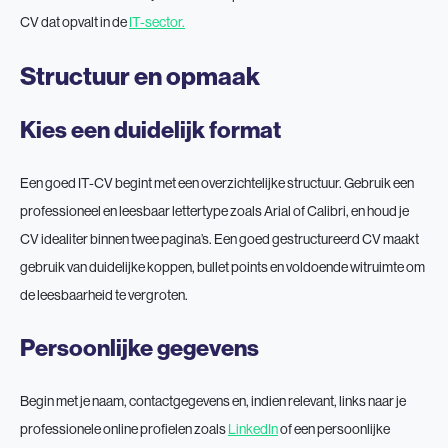
CV dat opvalt in de
IT-sector.
Structuur en opmaak
Kies een duidelijk format
Een goed IT-CV begint met een overzichtelijke structuur. Gebruik een
professioneel en leesbaar lettertype zoals Arial of Calibri, en houd je
CV idealiter binnen twee pagina’s. Een goed gestructureerd CV maakt
gebruik van duidelijke koppen, bullet points en voldoende witruimte om
de leesbaarheid te vergroten.
Persoonlijke gegevens
Begin met je naam, contactgegevens en, indien relevant, links naar je
professionele online profielen zoals
LinkedIn
of een persoonlijke