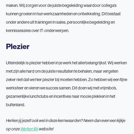
maken. Wij zorgen voor de juiste begeleiding waardoor collega’s
kunnen groeien in hun werkzaamheden en ontwikkeling. Dit bestaat
onder andere uit trainingen in sales, persoonlijke begeleiding en
kennissessies over IT-onderwerpen.
Plezier
Uiteindelijk is plezier hebben in je werk het allerbelangrijkst. Wij werken
met zijn alle hard om de juiste resultaten te behalen, maar vergeten
zeker niet dat we hier plezier bij moeten hebben. Zo hebben wij een fijne
werksfeer en vieren we succes samen. Dit doen wij met vrijmibo’s,
gezamenlijke lunchclubs en incentives naar mooie plekken in het
buitenland.
Herken jij jezelf ook wel in deze kernwaarden? Neem dan even een kijkje
op onze
Werken Bij
website!