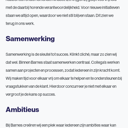
met de daarbij horende verantwoordelijkheid. Voor nieuwe initiatieven
staan we altijd open, waardoor we niet stil blijven staan. Dit zien we
terug in ons werk.
Samenwerking
Samenwerking is de sleutel tot succes. Klinkt cliché, maar zo zien wij
dat wel. Binnen Barnes staat samenwerken centraal. Collega’s werken
samen aan projecten en processen, zodat iedereen in zijn kracht komt.
Wij maken tijd voor elkaar vrij om elkaar te helpen en te ondersteunen bij
vraagstukken van de klant. Hierdoor concurreer je niet met elkaar en
vergroot je de kans op succes.
Ambitieus
Bij Barnes creëren wij een plek waar iedereen zijn ambities waar kan