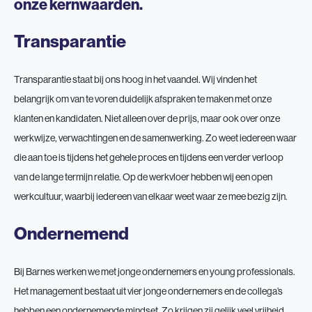
onze kernwaarden.
Transparantie
Transparantie staat bij ons hoog in het vaandel. Wij vinden het
belangrijk om van te voren duidelijk afspraken te maken met onze
klanten en kandidaten. Niet alleen over de prijs, maar ook over onze
werkwijze, verwachtingen en de samenwerking. Zo weet iedereen waar
die aan toe is tijdens het gehele proces en tijdens een verder verloop
van de lange termijn relatie. Op de werkvloer hebben wij een open
werkcultuur, waarbij iedereen van elkaar weet waar ze mee bezig zijn.
Ondernemend
Bij Barnes werken we met jonge ondernemers en young professionals.
Het management bestaat uit vier jonge ondernemers en de collega’s
hebben een ondernemende mindset. Zo krijgen zij gelijk veel vrijheid