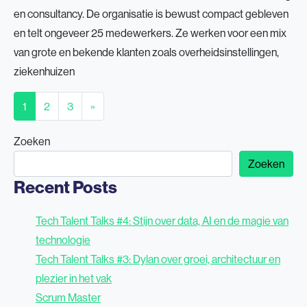
en consultancy. De organisatie is bewust compact gebleven
en telt ongeveer 25 medewerkers. Ze werken voor een mix
van grote en bekende klanten zoals overheidsinstellingen,
ziekenhuizen
Berichten navigatie
1
2
3
»
Zoeken
Zoeken
Recent Posts
Tech Talent Talks #4: Stijn over data, AI en de magie van
technologie
Tech Talent Talks #3: Dylan over groei, architectuur en
plezier in het vak
Scrum Master