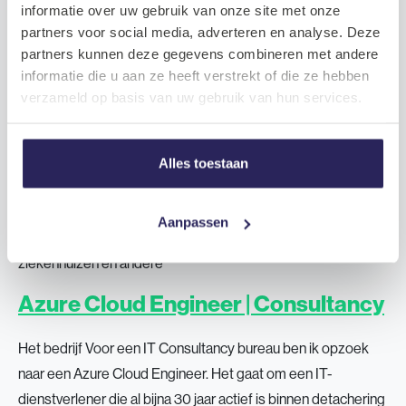
verantwoordelijkheid en werken in een omgeving waar
informatie over uw gebruik van onze site met onze
initiatief
partners voor social media, adverteren en analyse. Deze
partners kunnen deze gegevens combineren met andere
Systeembeheerder | Consultancy
informatie die u aan ze heeft verstrekt of die ze hebben
verzameld op basis van uw gebruik van hun services.
Het bedrijf Voor een IT Consultancy bureau ben ik opzoek
naar een Systeembeheerder. Het gaat om een IT-
dienstverlener die al bijna 30 jaar actief is binnen detachering
Alles toestaan
en consultancy. De organisatie is bewust compact gebleven
en telt ongeveer 25 medewerkers. Ze werken voor een mix
Aanpassen
van grote en bekende klanten zoals overheidsinstellingen,
ziekenhuizen en andere
Azure Cloud Engineer | Consultancy
Het bedrijf Voor een IT Consultancy bureau ben ik opzoek
naar een Azure Cloud Engineer. Het gaat om een IT-
dienstverlener die al bijna 30 jaar actief is binnen detachering