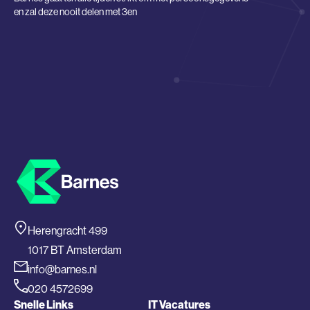
en zal deze nooit delen met 3en
Herengracht 499
1017 BT Amsterdam
info@barnes.nl
020 4572699
Snelle Links
IT Vacatures