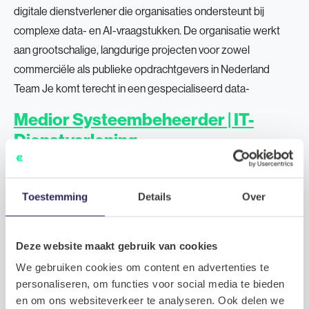
digitale dienstverlener die organisaties ondersteunt bij
complexe data- en AI-vraagstukken. De organisatie werkt
aan grootschalige, langdurige projecten voor zowel
commerciële als publieke opdrachtgevers in Nederland
Team Je komt terecht in een gespecialiseerd data-
Medior Systeembeheerder | IT-
Dienstverlening
Het bedrijf Deze informele en klantgerichte IT-dienstverlener
ondersteunt al jarenlang MKB-organisaties bij het beheren,
Toestemming
Details
Over
optimaliseren en beveiligen van hun IT-omgevingen. De
organisatie richt zich op persoonlijke dienstverlening, snelle
Deze website maakt gebruik van cookies
ondersteuning en duurzame klantrelaties. Binnen het bedrijf
We gebruiken cookies om content en advertenties te
staan techniek, samenwerking en persoonlijke ontwikkeling
personaliseren, om functies voor social media te bieden
centraal. Medewerkers krijgen veel vrijheid en
en om ons websiteverkeer te analyseren. Ook delen we