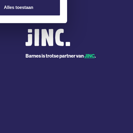
Alles toestaan
Barnes is trotse partner van
JINC
.