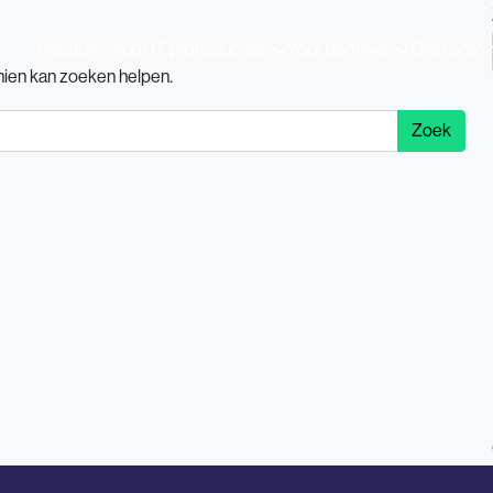
Vacatures
Voor IT professionals
Voor bedrijven
Over ons
chien kan zoeken helpen.