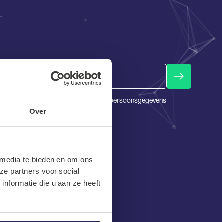
Email
Barnes gaat ten alle tijden strikt om met persoonsgegevens
en zal deze nooit delen met 3en
Over
 media te bieden en om ons
ze partners voor social
nformatie die u aan ze heeft
Social media