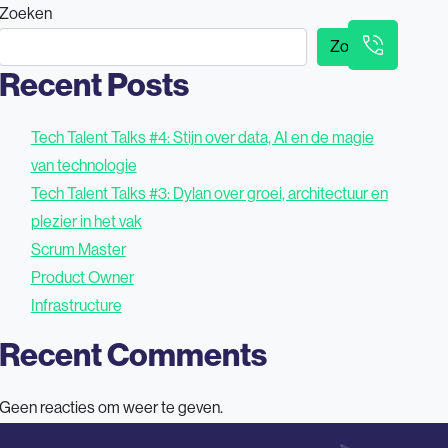
Zoeken
Werken bij Barnes
Barnes Sales
Contact
Zoeken
Recent Posts
Tech Talent Talks #4: Stijn over data, AI en de magie
van technologie
Tech Talent Talks #3: Dylan over groei, architectuur en
plezier in het vak
Scrum Master
Product Owner
Infrastructure
Recent Comments
Geen reacties om weer te geven.