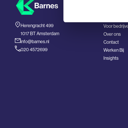
Vacatures
Voor IT prof
Herengracht 499
Voor bedrijv
1017 BT Amsterdam
Over ons
info@barnes.nl
Contact
020 4572699
Werken Bij
Insights