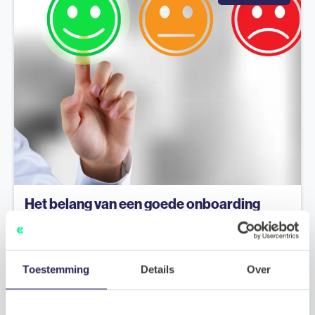
Het belang van een goede onboarding
voor het vasthouden van Tech-Talenten
Toestemming
Details
Over
2023.07.20
Meer lezen
Tech