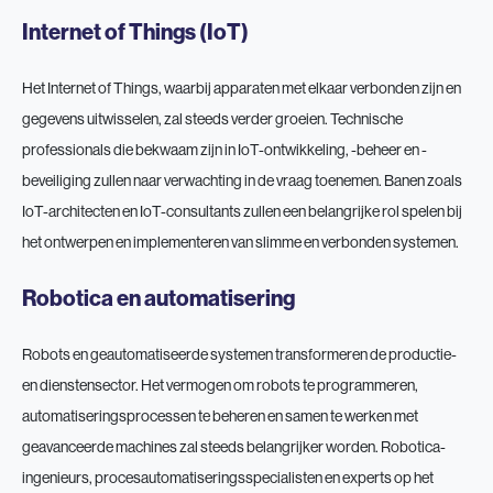
Internet of Things (IoT)
Het Internet of Things, waarbij apparaten met elkaar verbonden zijn en
gegevens uitwisselen, zal steeds verder groeien. Technische
professionals die bekwaam zijn in IoT-ontwikkeling, -beheer en -
beveiliging zullen naar verwachting in de vraag toenemen. Banen zoals
IoT-architecten en IoT-consultants zullen een belangrijke rol spelen bij
het ontwerpen en implementeren van slimme en verbonden systemen.
Robotica en automatisering
Robots en geautomatiseerde systemen transformeren de productie-
en dienstensector. Het vermogen om robots te programmeren,
automatiseringsprocessen te beheren en samen te werken met
geavanceerde machines zal steeds belangrijker worden. Robotica-
ingenieurs, procesautomatiseringsspecialisten en experts op het