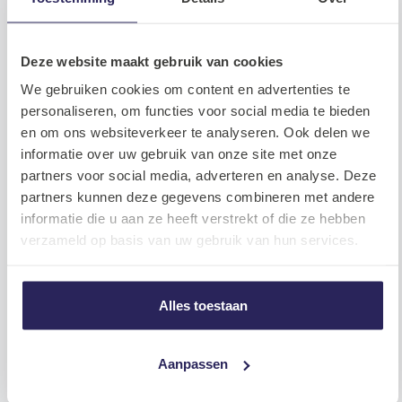
LinkedIn
WhatsAp
Faceb
Twi
Delen
Deze website maakt gebruik van cookies
We gebruiken cookies om content en advertenties te
personaliseren, om functies voor social media te bieden
Lees meer
en om ons websiteverkeer te analyseren. Ook delen we
Bekijk alle
informatie over uw gebruik van onze site met onze
partners voor social media, adverteren en analyse. Deze
Tech
partners kunnen deze gegevens combineren met andere
informatie die u aan ze heeft verstrekt of die ze hebben
verzameld op basis van uw gebruik van hun services.
Alles toestaan
Aanpassen