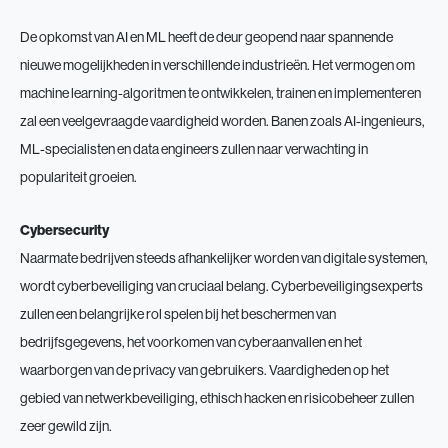
De opkomst van AI en ML heeft de deur geopend naar spannende
nieuwe mogelijkheden in verschillende industrieën. Het vermogen om
machine learning-algoritmen te ontwikkelen, trainen en implementeren
zal een veelgevraagde vaardigheid worden. Banen zoals AI-ingenieurs,
ML-specialisten en data engineers zullen naar verwachting in
populariteit groeien.
Cybersecurity
Naarmate bedrijven steeds afhankelijker worden van digitale systemen,
wordt cyberbeveiliging van cruciaal belang. Cyberbeveiligingsexperts
zullen een belangrijke rol spelen bij het beschermen van
bedrijfsgegevens, het voorkomen van cyberaanvallen en het
waarborgen van de privacy van gebruikers. Vaardigheden op het
gebied van netwerkbeveiliging, ethisch hacken en risicobeheer zullen
zeer gewild zijn.