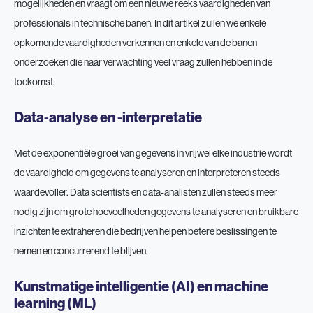
mogelijkheden en vraagt om een nieuwe reeks vaardigheden van
professionals in technische banen. In dit artikel zullen we enkele
opkomende vaardigheden verkennen en enkele van de banen
onderzoeken die naar verwachting veel vraag zullen hebben in de
toekomst.
Data-analyse en -interpretatie
Met de exponentiële groei van gegevens in vrijwel elke industrie wordt
de vaardigheid om gegevens te analyseren en interpreteren steeds
waardevoller. Data scientists en data-analisten zullen steeds meer
nodig zijn om grote hoeveelheden gegevens te analyseren en bruikbare
inzichten te extraheren die bedrijven helpen betere beslissingen te
nemen en concurrerend te blijven.
Kunstmatige intelligentie (AI) en machine
learning (ML)