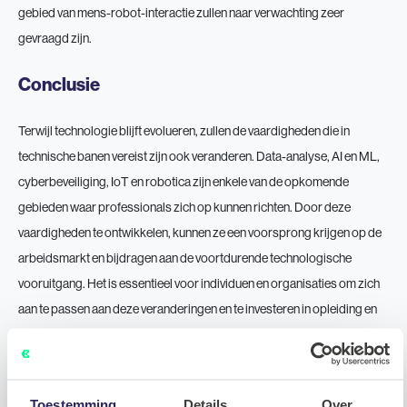
gebied van mens-robot-interactie zullen naar verwachting zeer
gevraagd zijn.
Conclusie
Terwijl technologie blijft evolueren, zullen de vaardigheden die in
technische banen vereist zijn ook veranderen. Data-analyse, AI en ML,
cyberbeveiliging, IoT en robotica zijn enkele van de opkomende
gebieden waar professionals zich op kunnen richten. Door deze
vaardigheden te ontwikkelen, kunnen ze een voorsprong krijgen op de
arbeidsmarkt en bijdragen aan de voortdurende technologische
vooruitgang. Het is essentieel voor individuen en organisaties om zich
aan te passen aan deze veranderingen en te investeren in opleiding en
ontwikkeling om te gedijen in de wereld van technische banen in de
toekomst.
Toestemming
Details
Over