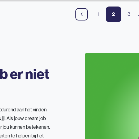
1
2
3
.
b er niet
tdurend aan het vinden
jij. Als jouw dream job
oor jou kunnen betekenen.
nten te helpen bij het