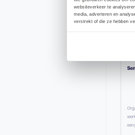
websiteverkeer te analyseren
media, adverteren en analys
verstrekt of die ze hebben v
Orga
deze
het 
Sen
Orga
werk
een 