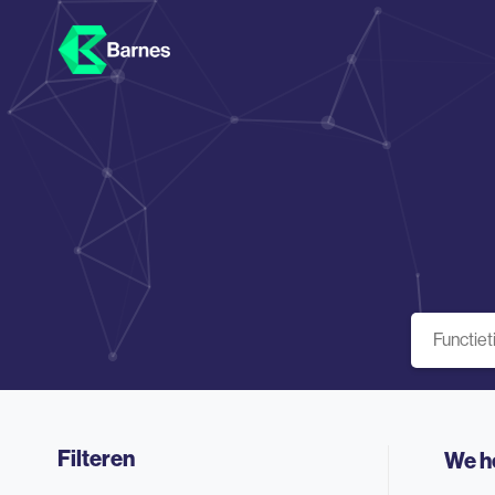
Filteren
We h