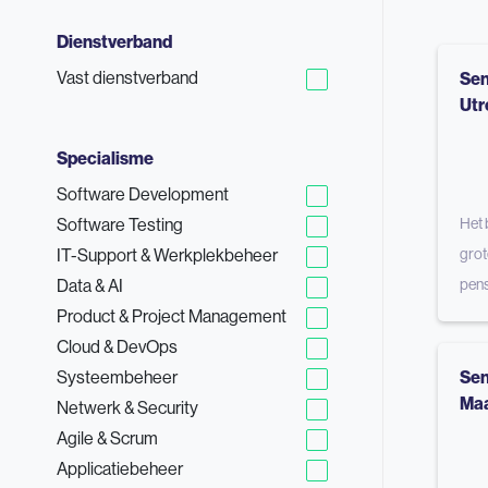
Dienstverband
Vast dienstverband
Sen
Utr
Specialisme
Software Development
Software Testing
Het 
IT-Support & Werkplekbeheer
grot
Data & AI
pens
Product & Project Management
Cloud & DevOps
Systeembeheer
Sen
Maa
Netwerk & Security
Agile & Scrum
Applicatiebeheer