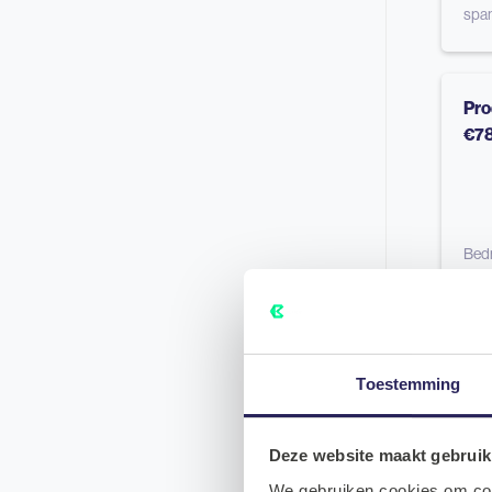
span
Pro
€7
Bedr
rese
snel
tere
Toestemming
Sen
Deze website maakt gebruik
Ha
We gebruiken cookies om cont