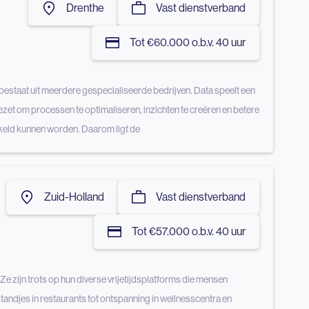
Drenthe
Vast dienstverband
Tot €60.000 o.b.v. 40 uur
 bestaat uit meerdere gespecialiseerde bedrijven. Data speelt een
gezet om processen te optimaliseren, inzichten te creëren en betere
kkeld kunnen worden. Daarom ligt de
Zuid-Holland
Vast dienstverband
Tot €57.000 o.b.v. 40 uur
 Ze zijn trots op hun diverse vrijetijdsplatforms die mensen
gstandjes in restaurants tot ontspanning in wellnesscentra en