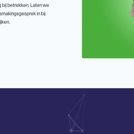
g bij betrekken. Laten we
smakingsgesprek in bij
jken.