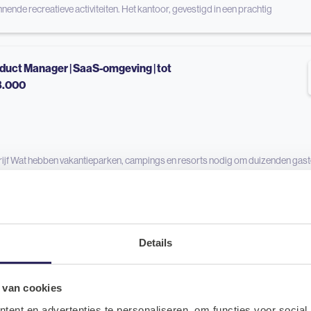
nende recreatieve activiteiten. Het kantoor, gevestigd in een prachtig
duct Manager | SaaS-omgeving | tot
8.000
ijf Wat hebben vakantieparken, campings en resorts nodig om duizenden gaste
rveringen, gastcommunicatie, dagelijkse operatie en administratie naadloos s
groeiende SaaS-organisatie helpt recreatiebedrijven in binnen- en buitenland om
cht in een
Details
ior AWS Data Engineer | AI + Cloud | Den
 van cookies
ag
ent en advertenties te personaliseren, om functies voor social