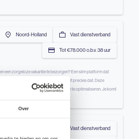
Noord-Holland
Vast dienstverband
Tot €78.000 o.b.v. 38 uur
n een zorgeloze vakantie te bezorgen? Een slim platform dat
amenbrengt. Deze organisatie ontwikkelt precies dat. Deze
 hun bedrijfsvoering te digitaliseren en te optimaliseren. Je komt
Over
Zuid-Holland
Vast dienstverband
 media te bieden en om ons