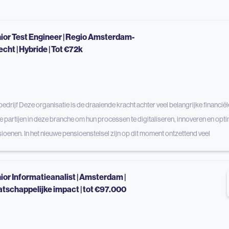
ior Test Engineer | Regio Amsterdam-
echt | Hybride | Tot €72k
bedrijf Deze organisatie is de draaiende kracht achter veel belangrijke financiël
e partijen in deze branche om hun processen te digitaliseren, innoveren en optim
ioenen. In het nieuwe pensioenstelsel zijn op dit moment ontzettend veel
ior Informatieanalist | Amsterdam |
tschappelijke impact | tot €97.000