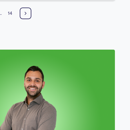
..
14