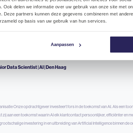
. Ook delen we informatie over uw gebruik van onze site met on
e. Deze partners kunnen deze gegevens combineren met andere i
erzameld op basis van uw gebruik van hun services.
nisatie Onze opdrachtgever heeft de ambitie om voorop te lopen in digitale innov
 strategie en vormen de basis voor toekomstige groei en technologische verni
Engineering Data-team als Senior AWS Data Engineer. Je werkt samen
Aanpassen
ior Data Scientist | AI | Den Haag
nisatie Onze opdrachtgever investeert fors in de toekomst van AI. Als een t
t zij aan een toekomst waarin AI elk klantcontact persoonlijker, efficiënter en 
grootschalige investering in en uitbreiding van Artificial Intelligence binnen de