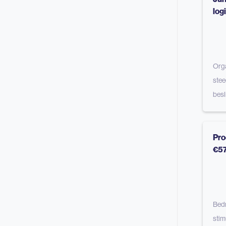
log
Orga
stee
besl
Pro
€5
Bedr
stim