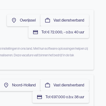
Overijssel
Vast dienstverband
Tot € 72.000, - o.b.v. 40 uur
e instellingen in ons land. Met hun software oplossingen helpen zij
aliseren. Deze vacature valt binnen het bedrijf in de tak
Noord-Holland
Vast dienstverband
Tot €97.000 o.b.v. 38 uur