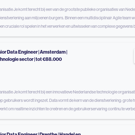
nisatie Je komt terecht bij een van de grootste publieke organisaties van Ned
ienstverlening aan miljoenen burgers. Binnen een multidisciplinair Agile team 
een cruciale rol spelen in het verwerken en uitwisselen van complexe gegevens
ior Data Engineer | Amsterdam |
hnologie sector | tot €88.000
nisatie Je komt terecht bij een innovatieve Nederlandse technologie organisatie
p gebruikers wordt ingezet. Data vormt de kern van de dienstverlening: grote 
erkt om realtime inzichten te creëren en de gebruikerservaring continu te ver
ior Data Engineer | Drenthe | Handel en