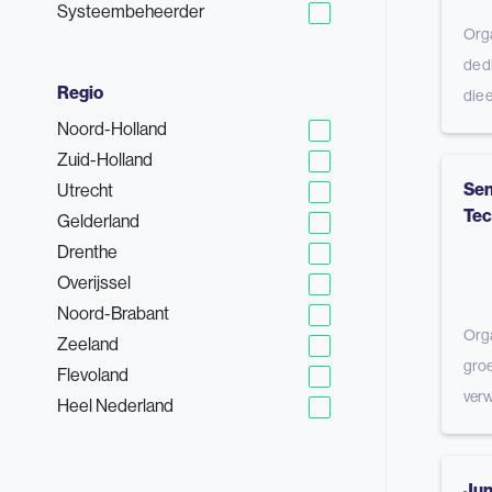
Systeembeheerder
Orga
de d
Regio
die 
Noord-Holland
Zuid-Holland
Sen
Utrecht
Tec
Gelderland
Drenthe
Overijssel
Noord-Brabant
Orga
Zeeland
groe
Flevoland
verw
Heel Nederland
Jun