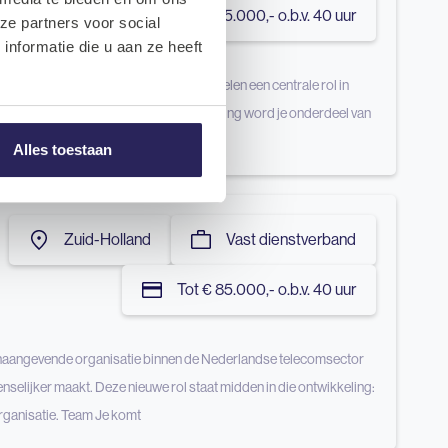
Tot € 85.000,- o.b.v. 40 uur
ze partners voor social
nformatie die u aan ze heeft
atie. AI, cloud engineering en data spelen een centrale rol in
euwing. Team Binnen de Digital-IT afdeling word je onderdeel van
Alles toestaan
Zuid-Holland
Vast dienstverband
Tot € 85.000,- o.b.v. 40 uur
oonaangevende organisatie binnen de Nederlandse telecomsector
menselijker maakt. Deze nieuwe rol staat midden in die ontwikkeling:
 organisatie. Team Je komt