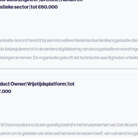
istieke sector | tot €60.000
nisatie Je komt terecht bij een innovatieve Nederlandse familieorganisatie die
ds belangrijkere rol in de verdere digitalisering van de organisatie en wordt in
issingen te nemen. De organisatie gelooft dat technische vaardigheden ontwi
duct Owner| Vrijetijdsplatform | tot
7.000
ijf Deze vacature is bij een gezellig bedrijf in het bruisende hart van Den Bosch!
uleren om te genieten van alles wat het leven te bieden heeft, van culinaire hoo