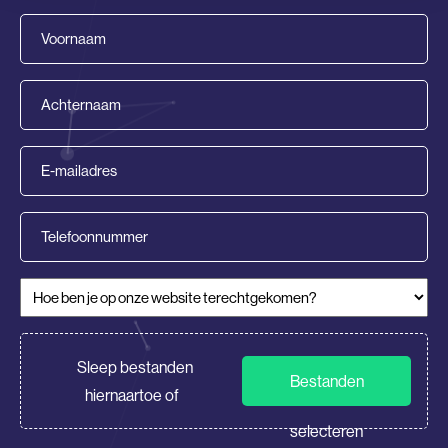
Voornaam
(Vereist)
Achternaam
(Vereist)
E-
mailadres
(Vereist)
Telefoonnummer
Hoe ben je op onze website terechtgekomen?
(Vereist)
CV/Motivatie
Sleep bestanden
Bestanden
hiernaartoe of
selecteren