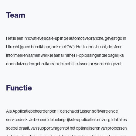
Team
Het is een innovatieve scale-up in de automotivebranche, gevestigd in
Utrecht (goed bereikbaar, ook met OV!). Het team is hecht, de sfeer
informeel en samen werk je aan slimme IT-oplossingen die dagelijks
door duizenden gebruikers in de mobiliteitssector worden ingezet.
Functie
Als Applicatiebeheerder ben jij de schakel tussen software en de
servicedesk. Je beheert de belangrijkste applicaties en zorgt dat alles
soepel draait, van supportvragen tot het optimaliseren van processen.