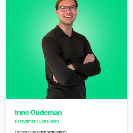
Inne Oudeman
Recruitment Consultant
De mogelijkheden bespreken?