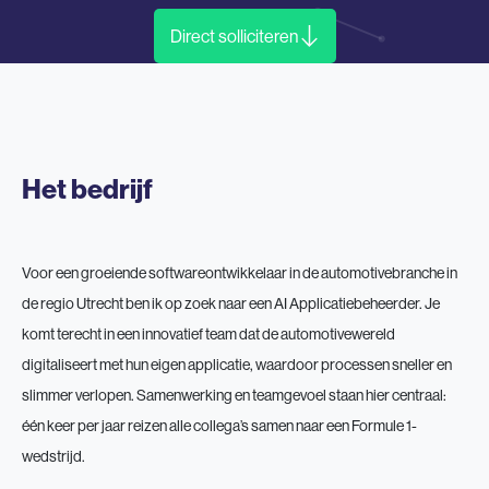
Direct solliciteren
Het bedrijf
Voor een groeiende softwareontwikkelaar in de automotivebranche in
de regio Utrecht ben ik op zoek naar een AI Applicatiebeheerder. Je
komt terecht in een innovatief team dat de automotivewereld
digitaliseert met hun eigen applicatie, waardoor processen sneller en
slimmer verlopen. Samenwerking en teamgevoel staan hier centraal:
één keer per jaar reizen alle collega’s samen naar een Formule 1-
wedstrijd.