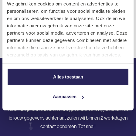
We gebruiken cookies om content en advertenties te
Benieuwd hoe het sollicitatietraject
personaliseren, om functies voor social media te bieden
verloopt?
en om ons websiteverkeer te analyseren. Ook delen we
informatie over uw gebruik van onze site met onze
partners voor social media, adverteren en analyse. Deze
partners kunnen deze gegevens combineren met andere
informatie die u aan ze heeft verstrekt of die ze hebben
verzameld op basis van uw gebruik van hun services.
Alles toestaan
Solliciteren
Aanpassen
Mooi dat je een vacature hebt gevonden die bij jou past! Als
je jouw gegevens achterlaat zullen wij binnen 2 werkdagen
contact opnemen. Tot snel!