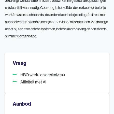
Je brengt werkstromen in kaart, bouwt kennisgestuurde oplossingen
en stuurt bij waar nodig. Geen dag is hetzelfde: de ene keer verbeter je
workflows en dashboards, de andere keer help je collega’s direct met
supportvragen of coördineer je de servicedeskprocessen. Zo draag je
actief bij aan efficiëntere systemen, betere klantbeleving en een steeds
slimmere organisatie.
Vraag
HBO werk- en denkniveau
Affiniteit met AI
Aanbod