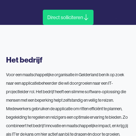
Direct solliciteren
Het bedrijf
Voor een maatschappelijke organisatie in Gelderland ben ik op zoek
naar een applicatiebeheerder die wil doorgroeien naar een IT-
projectleider rol. Het bedrijf heeft een slimme software-oplossing die
mensen met een beperking helpt zelfstandig en veilig te reizen.
Medewerkers gebruiken de applicatie om ritten efficiënt te plannen,
begeleiding te regelen en reizigers een optimale ervaring te bieden. Zo
combineert het bedrijf innovatie en maatschappelijke impact, en krijg jij
als IT’er de kans om hier actief aan bij te dragen én door te groeien.