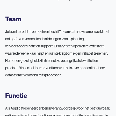
Team
Je komt terecht in een klein en hecht IT-team dat nauw samenwerkt met
collega’s van verschillende afdelingen, zoals planning,
vervoerscoördinatie en support. Er hangt een open en relaxte sfeer,
waar iedereen elkaar helpt en ruimte krijgt om eigen initiatief te nemen.
Humor en gezelligheid zijn hier net zo belangrijk als kwaliteit en
precisie. Binnen het team is veel kennis in huis over applicatiebeheer,
datastromen en mobiliteitsprocessen.
Functie
Als Applicatiebeheerder ben jij verantwoordelijk voor het betrouwbaar,
veilig en efficiënt laten functioneren van onze mobiliteitsapplicaties. Je