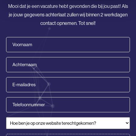
Mooi dat je een vacature hebt gevonden die bij jou past! Als
je jouw gegevens achterlaat zullen wij binnen 2 werkdagen
contact opnemen. Tot snel!
Voornaam
(Vereist)
Achternaam
(Vereist)
E-
mailadres
(Vereist)
Telefoonnummer
Hoe ben je op onze website terechtgekomen?
(Vereist)