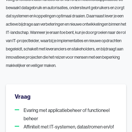
bewaakt datagebruik en autorisaties, ondersteunt gebruikers en zorgt
dat systemen en koppelingen optimaal draaien. Daarnaast lever je een
actieve bijdrage aan verbeteringen en nieuwe ontwikkelingen binnen het
IT-landschap. Wanneer je eraan toe bent, kun je doorgroeien naar de rol
van IT-projectleider, waarbij je implementaties en nieuwe opdrachten
begeleidt, schakelt met leveranciers en stakeholders, en bijdraagt aan
innovatieve projecten die het reizen voor mensen met een beperking
makkelijker en veiliger maken.
Vraag
Evaring met applicatiebeheer of functioneel
beheer
Affiniteit met IT-systemen, datastromen en/of