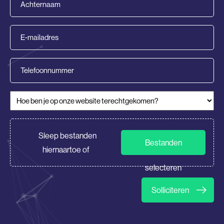
(Vereist)
E-
mailadres
(Vereist)
Telefoonnummer
Hoe ben je op onze website terechtgekomen?
(Vereist)
CV/Motivatie
Sleep bestanden
Bestanden
hiernaartoe of
selecteren