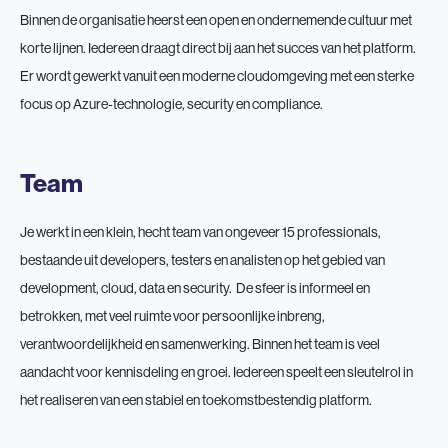
Binnen de organisatie heerst een open en ondernemende cultuur met
korte lijnen. Iedereen draagt direct bij aan het succes van het platform.
Er wordt gewerkt vanuit een moderne cloudomgeving met een sterke
focus op Azure-technologie, security en compliance.
Team
Je werkt in een klein, hecht team van ongeveer 15 professionals,
bestaande uit developers, testers en analisten op het gebied van
development, cloud, data en security. De sfeer is informeel en
betrokken, met veel ruimte voor persoonlijke inbreng,
verantwoordelijkheid en samenwerking. Binnen het team is veel
aandacht voor kennisdeling en groei. Iedereen speelt een sleutelrol in
het realiseren van een stabiel en toekomstbestendig platform.