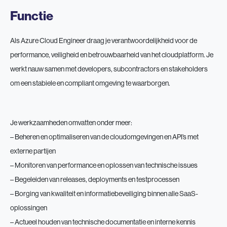
Functie
Als Azure Cloud Engineer draag je verantwoordelijkheid voor de
performance, veiligheid en betrouwbaarheid van het cloudplatform. Je
werkt nauw samen met developers, subcontractors en stakeholders
om een stabiele en compliant omgeving te waarborgen.
Je werkzaamheden omvatten onder meer:
– Beheren en optimaliseren van de cloudomgevingen en API’s met
externe partijen
– Monitoren van performance en oplossen van technische issues
– Begeleiden van releases, deployments en testprocessen
– Borging van kwaliteit en informatiebeveiliging binnen alle SaaS-
oplossingen
– Actueel houden van technische documentatie en interne kennis