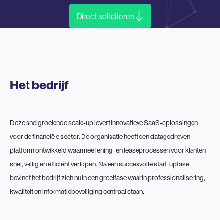
Direct solliciteren
Het bedrijf
Deze snelgroeiende scale-up levert innovatieve SaaS-oplossingen
voor de financiële sector. De organisatie heeft een datagedreven
platform ontwikkeld waarmee lening- en leaseprocessen voor klanten
snel, veilig en efficiënt verlopen. Na een succesvolle start-upfase
bevindt het bedrijf zich nu in een groeifase waarin professionalisering,
kwaliteit en informatiebeveiliging centraal staan.