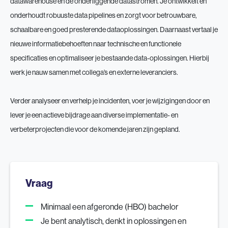
datawarehouse en de onderliggende datastromen. Je ontwikkelt en
onderhoudt robuuste data pipelines en zorgt voor betrouwbare,
schaalbare en goed presterende dataoplossingen. Daarnaast vertaal je
nieuwe informatiebehoeften naar technische en functionele
specificaties en optimaliseer je bestaande data-oplossingen. Hierbij
werk je nauw samen met collega’s en externe leveranciers.
Verder analyseer en verhelp je incidenten, voer je wijzigingen door en
lever je een actieve bijdrage aan diverse implementatie- en
verbeterprojecten die voor de komende jaren zijn gepland.
Vraag
Minimaal een afgeronde (HBO) bachelor
Je bent analytisch, denkt in oplossingen en