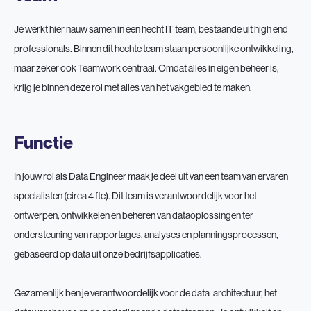
Je werkt hier nauw samen in een hecht IT team, bestaande uit high end
professionals. Binnen dit hechte team staan persoonlijke ontwikkeling,
maar zeker ook Teamwork centraal. Omdat alles in eigen beheer is,
krijg je binnen deze rol met alles van het vakgebied te maken.
Functie
In jouw rol als Data Engineer maak je deel uit van een team van ervaren
specialisten (circa 4 fte). Dit team is verantwoordelijk voor het
ontwerpen, ontwikkelen en beheren van dataoplossingen ter
ondersteuning van rapportages, analyses en planningsprocessen,
gebaseerd op data uit onze bedrijfsapplicaties.
Gezamenlijk ben je verantwoordelijk voor de data-architectuur, het