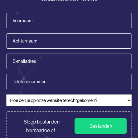
Voornaam
(Vereist)
Achternaam
(Vereist)
E-
mailadres
(Vereist)
Telefoonnummer
Hoe ben je op onze website terechtgekomen?
(Vereist)
CV/Motivatie
Sleep bestanden
Bestanden
hiernaartoe of