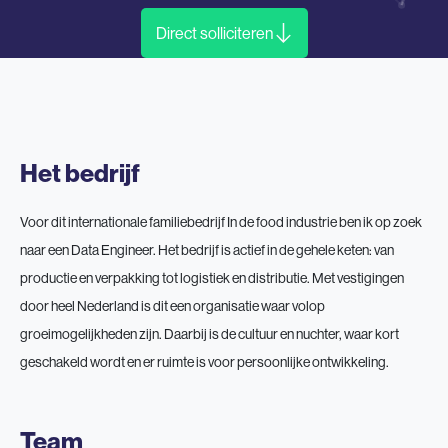
Direct solliciteren
Het bedrijf
Voor dit internationale familiebedrijf In de food industrie ben ik op zoek
naar een Data Engineer. Het bedrijf is actief in de gehele keten: van
productie en verpakking tot logistiek en distributie. Met vestigingen
door heel Nederland is dit een organisatie waar volop
groeimogelijkheden zijn. Daarbij is de cultuur en nuchter, waar kort
geschakeld wordt en er ruimte is voor persoonlijke ontwikkeling.
Team