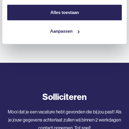
Alles toestaan
Benieuwd hoe het sollicitatietraject
verloopt?
Aanpassen
Solliciteren
Mooi dat je een vacature hebt gevonden die bij jou past! Als
je jouw gegevens achterlaat zullen wij binnen 2 werkdagen
contact opnemen. Tot snel!