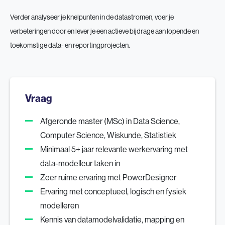
Verder analyseer je knelpunten in de datastromen, voer je
verbeteringen door en lever je een actieve bijdrage aan lopende en
toekomstige data- en reportingprojecten.
Vraag
Afgeronde master (MSc) in Data Science,
Computer Science, Wiskunde, Statistiek
Minimaal 5+ jaar relevante werkervaring met
data-modelleur taken in
Zeer ruime ervaring met PowerDesigner
Ervaring met conceptueel, logisch en fysiek
modelleren
Kennis van datamodelvalidatie, mapping en