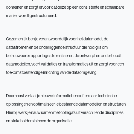
domeinen en zorgt ervoor dat deze op een consistente en schaalbare
manier wordt gestructureerd.
Gezamenlijk ben je verantwoordelijk voor het datamodel, de
datastromen en de onderliggende structuur die nodig is om
betrouwbare rapportages te realiseren. Je ontwerpt en onderhoudt
datamodellen, voert validaties en transformaties uit en zorgt voor een
toekomstbestendige inrichting van de dataomgeving.
Daarnaast vertaal je nieuwe informatiebehoeften naar technische
oplossingen en optimaliseer je bestaande datamodellen en structuren.
Hierbij werk je nauw samen met collega’s uit verschillende disciplines
en stakeholders binnen de organisatie.