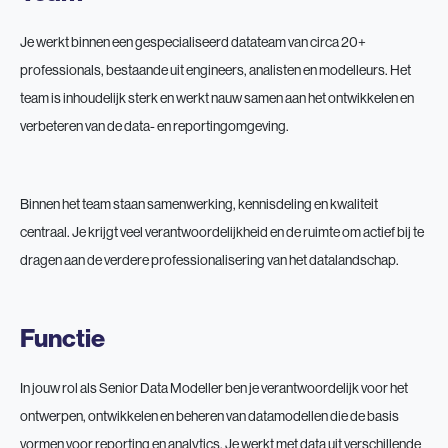
Je werkt binnen een gespecialiseerd datateam van circa 20+
professionals, bestaande uit engineers, analisten en modelleurs. Het
team is inhoudelijk sterk en werkt nauw samen aan het ontwikkelen en
verbeteren van de data- en reportingomgeving.
Binnen het team staan samenwerking, kennisdeling en kwaliteit
centraal. Je krijgt veel verantwoordelijkheid en de ruimte om actief bij te
dragen aan de verdere professionalisering van het datalandschap.
Functie
In jouw rol als Senior Data Modeller ben je verantwoordelijk voor het
ontwerpen, ontwikkelen en beheren van datamodellen die de basis
vormen voor reporting en analytics. Je werkt met data uit verschillende