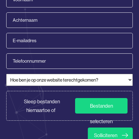
(Vereist)
Achternaam
(Vereist)
E-
mailadres
(Vereist)
Telefoonnummer
Hoe ben je op onze website terechtgekomen?
(Vereist)
CV/Motivatie
Sleep bestanden
Bestanden
hiernaartoe of
selecteren