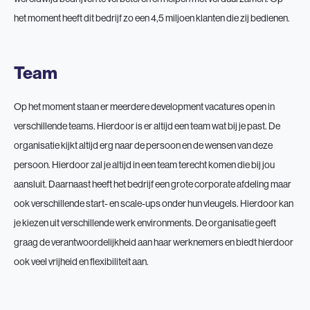
het moment heeft dit bedrijf zo een 4,5 miljoen klanten die zij bedienen.
Team
Op het moment staan er meerdere development vacatures open in
verschillende teams. Hierdoor is er altijd een team wat bij je past. De
organisatie kijkt altijd erg naar de persoon en de wensen van deze
persoon. Hierdoor zal je altijd in een team terecht komen die bij jou
aansluit. Daarnaast heeft het bedrijf een grote corporate afdeling maar
ook verschillende start- en scale-ups onder hun vleugels. Hierdoor kan
je kiezen uit verschillende werk environments. De organisatie geeft
graag de verantwoordelijkheid aan haar werknemers en biedt hierdoor
ook veel vrijheid en flexibiliteit aan.