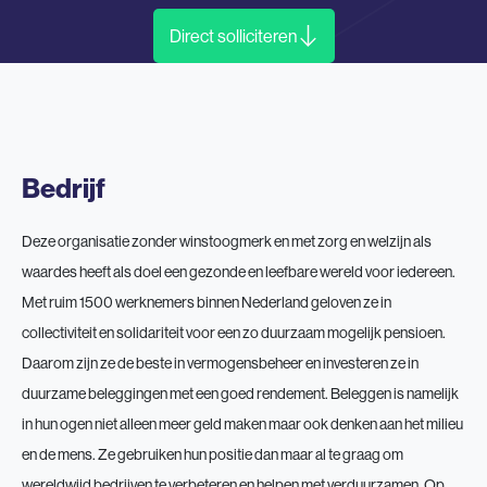
Direct solliciteren
Bedrijf
Deze organisatie zonder winstoogmerk en met zorg en welzijn als
waardes heeft als doel een gezonde en leefbare wereld voor iedereen.
Met ruim 1500 werknemers binnen Nederland geloven ze in
collectiviteit en solidariteit voor een zo duurzaam mogelijk pensioen.
Daarom zijn ze de beste in vermogensbeheer en investeren ze in
duurzame beleggingen met een goed rendement. Beleggen is namelijk
in hun ogen niet alleen meer geld maken maar ook denken aan het milieu
en de mens. Ze gebruiken hun positie dan maar al te graag om
wereldwijd bedrijven te verbeteren en helpen met verduurzamen. Op