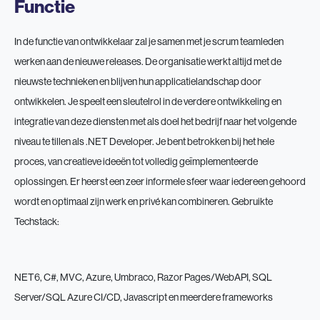
Functie
In de functie van ontwikkelaar zal je samen met je scrum teamleden
werken aan de nieuwe releases. De organisatie werkt altijd met de
nieuwste technieken en blijven hun applicatielandschap door
ontwikkelen. Je speelt een sleutelrol in de verdere ontwikkeling en
integratie van deze diensten met als doel het bedrijf naar het volgende
niveau te tillen als .NET Developer. Je bent betrokken bij het hele
proces, van creatieve ideeën tot volledig geïmplementeerde
oplossingen. Er heerst een zeer informele sfeer waar iedereen gehoord
wordt en optimaal zijn werk en privé kan combineren. Gebruikte
Techstack:
NET6, C#, MVC, Azure, Umbraco, Razor Pages/WebAPI, SQL
Server/SQL Azure CI/CD, Javascript en meerdere frameworks