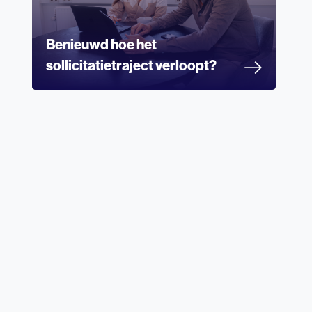
Benieuwd hoe het
sollicitatietraject verloopt?