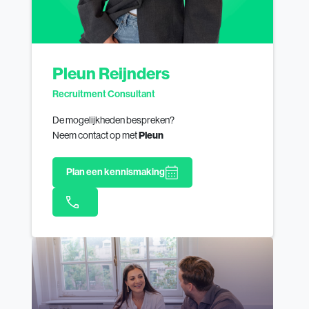
Pleun Reijnders
Recruitment Consultant
De mogelijkheden bespreken?
Neem contact op met
Pleun
Plan een kennismaking