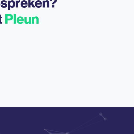
espreken?
t
Pleun