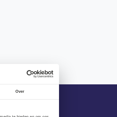
Over
 media te bieden en om ons