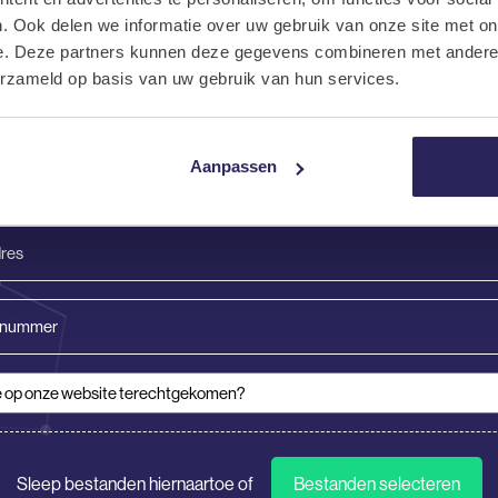
Solliciteren
. Ook delen we informatie over uw gebruik van onze site met on
e. Deze partners kunnen deze gegevens combineren met andere i
e een vacature hebt gevonden die bij jou past! Als je jouw gegevens
erzameld op basis van uw gebruik van hun services.
zullen wij binnen 2 werkdagen contact opnemen. Tot snel!
Achternaam
Aanpassen
(Vereist)
nummer
 op onze website terechtgekomen?
(Vereist)
tie
Sleep bestanden hiernaartoe of
Bestanden selecteren