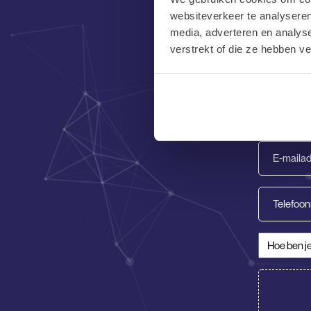
websiteverkeer te analyseren
media, adverteren en analys
Mooi dat j
verstrekt of die ze hebben v
Voornaam
(Vereist)
E-
mailadres
(Vereist)
Telefoon
Hoe ben je
CV/Motiva