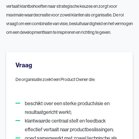
vertaalt klantbehoeften naar strategische keuzes en zorgt voor
maximale waardecreatie voor zowel klanten als organisatie. De rol
vraagt om een combinatie van visie, besluitvaardigheid en het vermogen
om een developmentteam te inspireren en richting te geven.
Vraag
De organisatie zoekt een Product Owner die:
beschikt over een sterke productvisie en
resultaatgericht werkt;
klantwaarde centraal stelt en feedback
effectief vertaalt naar productbeslissingen;
goed samenwerkt met zowel technische als