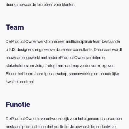
duurzame waarde te creëren voor klanten.
Team
De Product Owner werkt binnen een multidisciplinair team bestaande
uit UX-designers, engineers en business consultants. Daarnaast wordt
nauw samengewerkt met andere Product Owners en interne
stakeholders om visie, strategie en roadmap verder vorm te geven.
Binnen het team staan eigenaarschap, samenwerking en inhoudelijke
kwaliteit centraal.
Functie
De Product Owner is verantwoordelijk voor het eigenaarschap van een
bestaand product binnen het portfolio. Je bewaakt de productvisie,