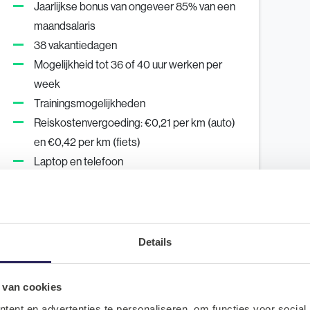
Jaarlijkse bonus van ongeveer 85% van een
maandsalaris
38 vakantiedagen
Mogelijkheid tot 36 of 40 uur werken per
week
Trainingsmogelijkheden
Reiskostenvergoeding: €0,21 per km (auto)
en €0,42 per km (fiets)
Laptop en telefoon
Hybride werken (min. 2 dagen kantoor, maar
in de inwerkperiode 3 dagen)
Details
 van cookies
ent en advertenties te personaliseren, om functies voor social