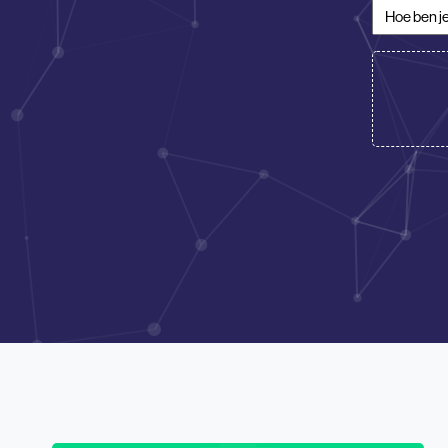
Hoe ben je
CV/Motiva