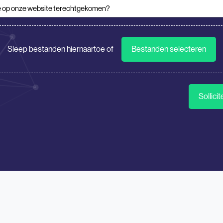
 op onze website terechtgekomen?
(Vereist)
tie
Sleep bestanden hiernaartoe of
Bestanden selecteren