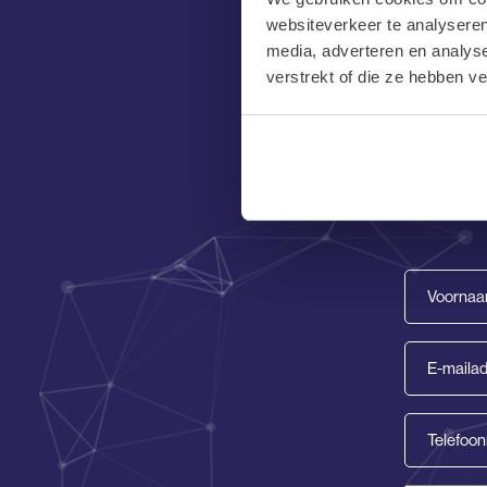
websiteverkeer te analyseren
media, adverteren en analys
verstrekt of die ze hebben v
Mooi dat j
Voornaam
(Vereist)
E-
mailadres
(Vereist)
Telefoon