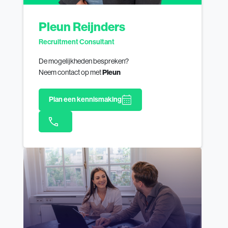
Pleun Reijnders
Recruitment Consultant
De mogelijkheden bespreken?
Neem contact op met
Pleun
Plan een kennismaking