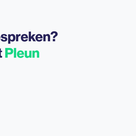
espreken?
t
Pleun