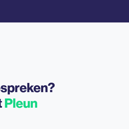
espreken?
t
Pleun