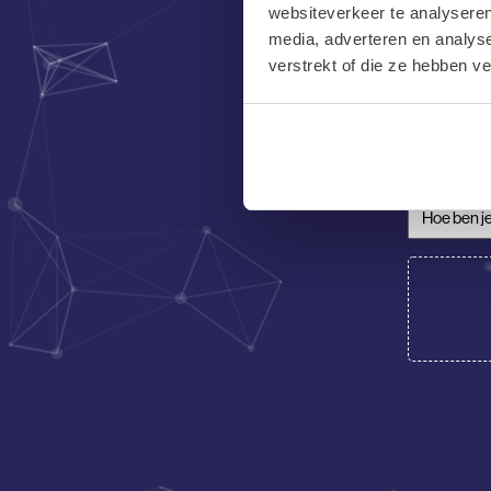
websiteverkeer te analyseren
(Vereist)
media, adverteren en analys
E-
verstrekt of die ze hebben v
mailadres
(Vereist)
Telefoon
Hoe ben je
CV/Motiva