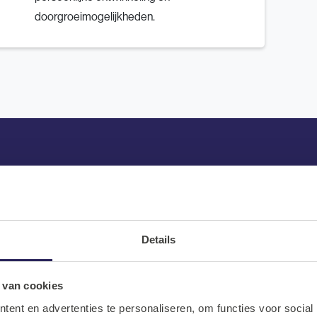
doorgroeimogelijkheden.
Solliciteren
Details
e een vacature hebt gevonden die bij jou past! Als je jouw gegevens
zullen wij binnen 2 werkdagen contact opnemen. Tot snel!
 van cookies
ent en advertenties te personaliseren, om functies voor social
Achternaam