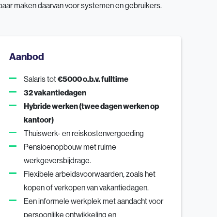
ikbaar maken daarvan voor systemen en gebruikers.
Aanbod
Salaris tot
€5000 o.b.v. fulltime
32 vakantiedagen
Hybride werken (twee dagen werken op
kantoor)
Thuiswerk- en reiskostenvergoeding
Pensioenopbouw met ruime
werkgeversbijdrage.
Flexibele arbeidsvoorwaarden, zoals het
kopen of verkopen van vakantiedagen.
Een informele werkplek met aandacht voor
persoonlijke ontwikkeling en