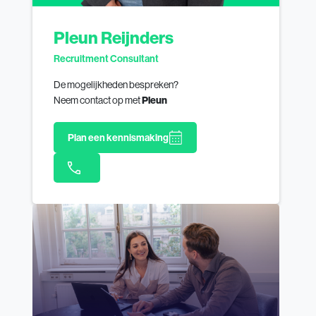
Pleun Reijnders
Recruitment Consultant
De mogelijkheden bespreken?
Neem contact op met
Pleun
Plan een kennismaking