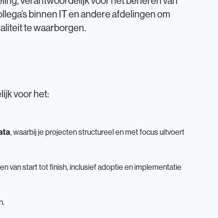
ling, verantwoordelijk voor het beheren van
llega’s binnen IT en andere afdelingen om
aliteit te waarborgen.
jk voor het:
data
, waarbij je projecten structureel en met focus uitvoert
n van start tot finish, inclusief adoptie en implementatie
n.