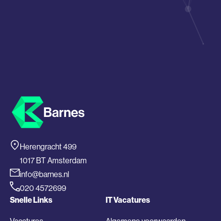
Herengracht 499
1017 BT Amsterdam
info@barnes.nl
020 4572699
Snelle Links
IT Vacatures