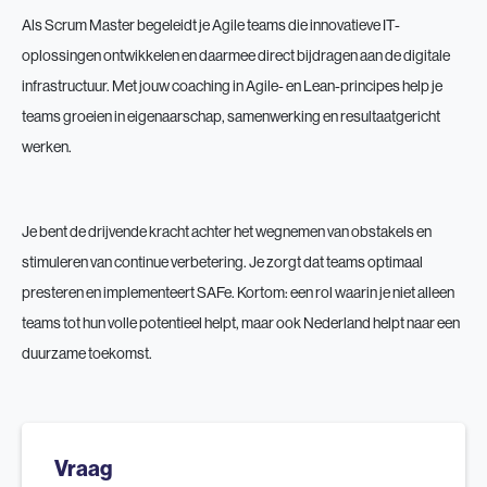
Als Scrum Master begeleidt je Agile teams die innovatieve IT-
oplossingen ontwikkelen en daarmee direct bijdragen aan de digitale
infrastructuur. Met jouw coaching in Agile- en Lean-principes help je
teams groeien in eigenaarschap, samenwerking en resultaatgericht
werken.
Je bent de drijvende kracht achter het wegnemen van obstakels en
stimuleren van continue verbetering. Je zorgt dat teams optimaal
presteren en implementeert SAFe. Kortom: een rol waarin je niet alleen
teams tot hun volle potentieel helpt, maar ook Nederland helpt naar een
duurzame toekomst.
Vraag