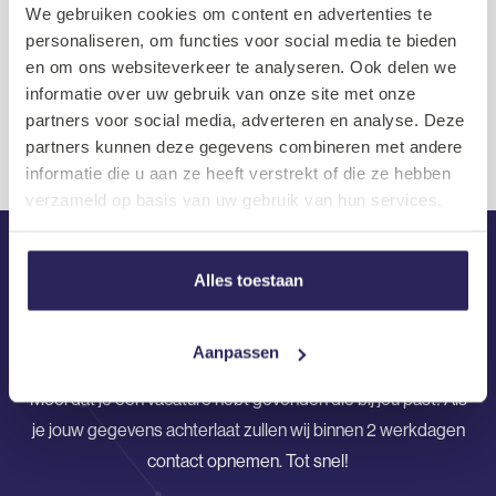
We gebruiken cookies om content en advertenties te
Benieuwd hoe het sollicitatietraject
personaliseren, om functies voor social media te bieden
verloopt?
en om ons websiteverkeer te analyseren. Ook delen we
informatie over uw gebruik van onze site met onze
partners voor social media, adverteren en analyse. Deze
partners kunnen deze gegevens combineren met andere
informatie die u aan ze heeft verstrekt of die ze hebben
verzameld op basis van uw gebruik van hun services.
Alles toestaan
Solliciteren
Aanpassen
Mooi dat je een vacature hebt gevonden die bij jou past! Als
je jouw gegevens achterlaat zullen wij binnen 2 werkdagen
contact opnemen. Tot snel!