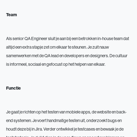
Team
Als senior QA Engineer sluit je aan bij een betrokken in-house team dat
altijd een extra stapje zet om elkaar te steunen. Je zult nauw
samenwerken met de QA lead en developers en designers. De cultuur
is informeel, sociaal en gefocust op het helpen van elkaar.
Functie
Je gaat je richten op het testen van mobiele apps, de website en back-
end systemen. Je voert handmatige testen uit, onderzoekt bugs en
houdt deze bij in Jira. Verder ontwikkel je testcases en bewaak je de