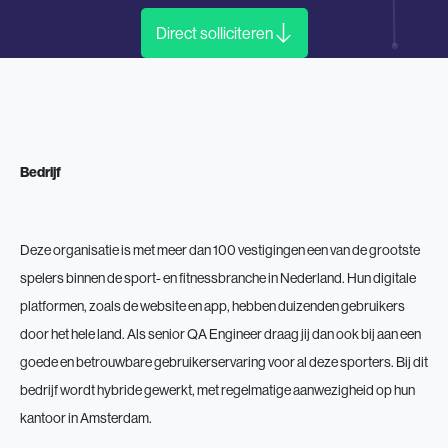
Direct solliciteren
Bedrijf
Deze organisatie is met meer dan 100 vestigingen een van de grootste
spelers binnen de sport- en fitnessbranche in Nederland. Hun digitale
platformen, zoals de website en app, hebben duizenden gebruikers
door het hele land. Als senior QA Engineer draag jij dan ook bij aan een
goede en betrouwbare gebruikerservaring voor al deze sporters. Bij dit
bedrijf wordt hybride gewerkt, met regelmatige aanwezigheid op hun
kantoor in Amsterdam.