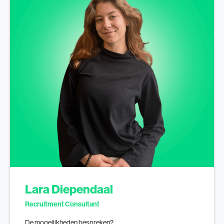
Lara Diependaal
Recruitment Consultant
De mogelijkheden bespreken?