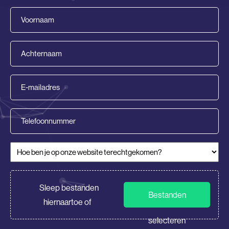
Voornaam
(Vereist)
Achternaam
(Vereist)
E-
mailadres
(Vereist)
Telefoonnummer
Hoe ben je op onze website terechtgekomen?
(Vereist)
CV/Motivatie
Sleep bestanden
Bestanden
hiernaartoe of
selecteren