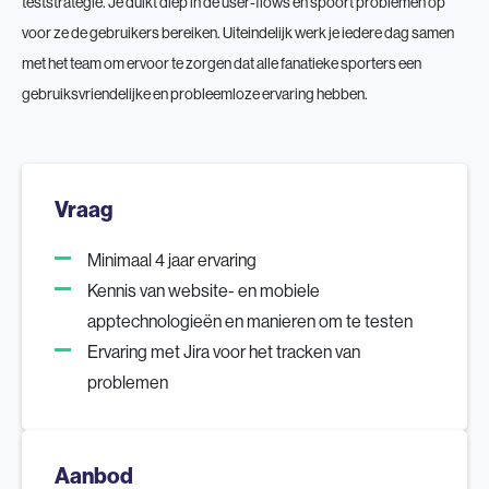
teststrategie. Je duikt diep in de user-flows en spoort problemen op
voor ze de gebruikers bereiken. Uiteindelijk werk je iedere dag samen
met het team om ervoor te zorgen dat alle fanatieke sporters een
gebruiksvriendelijke en probleemloze ervaring hebben.
Vraag
Minimaal 4 jaar ervaring
Kennis van website- en mobiele
apptechnologieën en manieren om te testen
Ervaring met Jira voor het tracken van
problemen
Aanbod