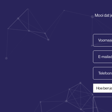
Mooi dat j
Voornaam
(Vereist)
E-
mailadres
(Vereist)
Telefoon
Hoe ben je
CV/Motiva