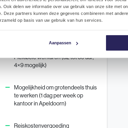
. Ook delen we informatie over uw gebruik van onze site met on
8% vakantiegeld
e. Deze partners kunnen deze gegevens combineren met andere i
erzameld op basis van uw gebruik van hun services.
Uitstekende pensioenregeling
Aanpassen
Flexibele werkuren (32 tot 36 uur,
4×9 mogelijk)
Mogelijkheid om grotendeels thuis
te werken (1 dag per week op
kantoor in Apeldoorn)
Reiskostenvergoeding