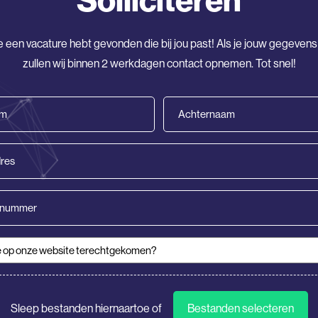
Solliciteren
e een vacature hebt gevonden die bij jou past! Als je jouw gegevens
zullen wij binnen 2 werkdagen contact opnemen. Tot snel!
Achternaam
(Vereist)
nummer
 op onze website terechtgekomen?
(Vereist)
tie
Sleep bestanden hiernaartoe of
Bestanden selecteren