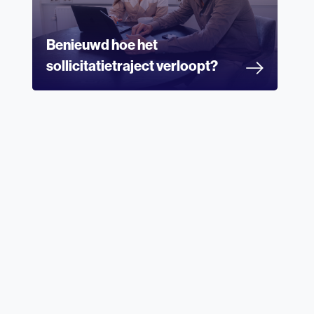
Benieuwd hoe het
sollicitatietraject verloopt?