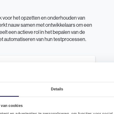
jk voor het opzetten en onderhouden van
 werkt nauw samen met ontwikkelaars om een
elt een actieve rol in het bepalen van de
 het automatiseren van hun testprocessen.
Aanbod
€3.400,-
Brutosalaris tussen de
en €6.100,- o.b.v. 36 uur
Details
Eindejaarsuitkering (13e maand)
 van cookies
ent en advertenties te personaliseren, om functies voor social