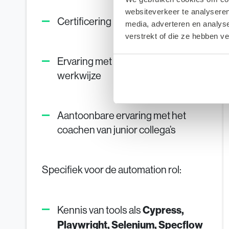
websiteverkeer te analyseren
Certificering in TMap of ISTQB
media, adverteren en analys
verstrekt of die ze hebben v
Ervaring met Agile/scrum
werkwijze
Aantoonbare ervaring met het
coachen van junior collega’s
Specifiek voor de automation rol:
Cypress,
Kennis van tools als
Playwright, Selenium, Specflow