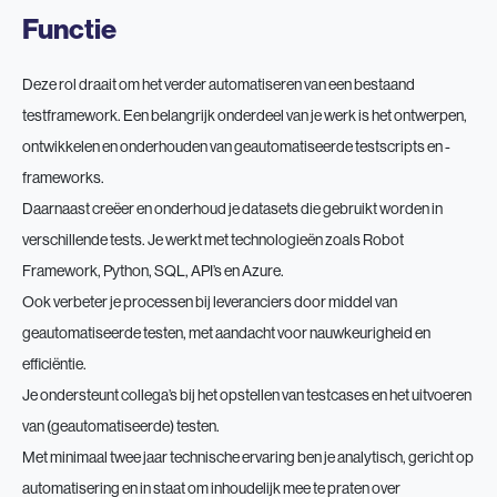
Functie
Deze rol draait om het verder automatiseren van een bestaand
testframework. Een belangrijk onderdeel van je werk is het ontwerpen,
ontwikkelen en onderhouden van geautomatiseerde testscripts en -
frameworks.
Daarnaast creëer en onderhoud je datasets die gebruikt worden in
verschillende tests. Je werkt met technologieën zoals Robot
Framework, Python, SQL, API’s en Azure.
Ook verbeter je processen bij leveranciers door middel van
geautomatiseerde testen, met aandacht voor nauwkeurigheid en
efficiëntie.
Je ondersteunt collega’s bij het opstellen van testcases en het uitvoeren
van (geautomatiseerde) testen.
Met minimaal twee jaar technische ervaring ben je analytisch, gericht op
automatisering en in staat om inhoudelijk mee te praten over