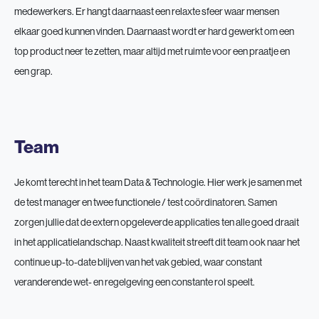
medewerkers. Er hangt daarnaast een relaxte sfeer waar mensen
elkaar goed kunnen vinden. Daarnaast wordt er hard gewerkt om een
top product neer te zetten, maar altijd met ruimte voor een praatje en
een grap.
Team
Je komt terecht in het team Data & Technologie. Hier werk je samen met
de test manager en twee functionele / test coördinatoren. Samen
zorgen jullie dat de extern opgeleverde applicaties ten alle goed draait
in het applicatielandschap. Naast kwaliteit streeft dit team ook naar het
continue up-to-date blijven van het vak gebied, waar constant
veranderende wet- en regelgeving een constante rol speelt.