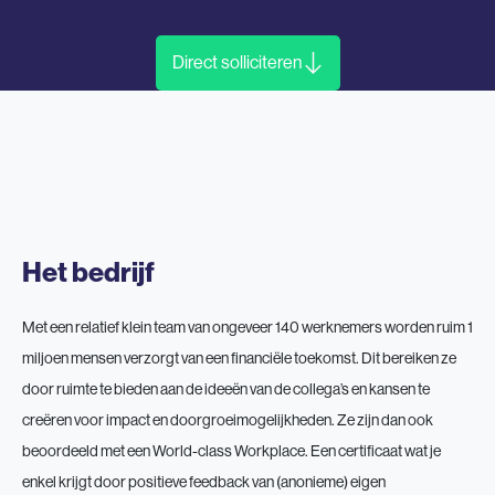
Direct solliciteren
Het bedrijf
Met een relatief klein team van ongeveer 140 werknemers worden ruim 1
miljoen mensen verzorgt van een financiële toekomst. Dit bereiken ze
door ruimte te bieden aan de ideeën van de collega’s en kansen te
creëren voor impact en doorgroeimogelijkheden. Ze zijn dan ook
beoordeeld met een World-class Workplace. Een certificaat wat je
enkel krijgt door positieve feedback van (anonieme) eigen