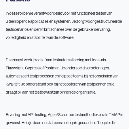
In deze rol ben je verantwoordelijk voor het functioneel testen van
uiteenlopende applicaties en systemen. Je zorgt voor gestructureerde
testscenario’s en denkt kritisch mee over de gebruikerservaring,
volledigheid en stabiliteit van de software.
Daarnaast werk je actief aan testautomatisering met tools als
Playwright, Cypress of Postman. Je onderzoekt verbeteringen,
automatiseert testprocessen en helpt de teams bij het opschalen van
kwaliteit. Je ondersteunt ook bij het opstellen van testplannen en je
draagt bij aan het testbewustzijn binnen de organisatie.
Ervaring met API-testing, Agile/Scrum en testmethodieken als TMAP is
gewenst. Heb je daarnaast al eens collega’s gecoacht of begeleid in