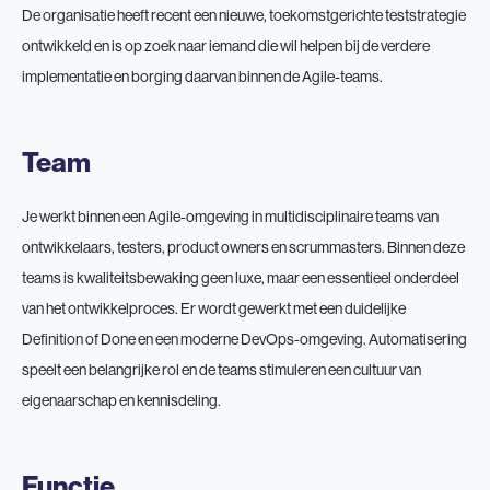
De organisatie heeft recent een nieuwe, toekomstgerichte teststrategie
ontwikkeld en is op zoek naar iemand die wil helpen bij de verdere
implementatie en borging daarvan binnen de Agile-teams.
Team
Je werkt binnen een Agile-omgeving in multidisciplinaire teams van
ontwikkelaars, testers, product owners en scrummasters. Binnen deze
teams is kwaliteitsbewaking geen luxe, maar een essentieel onderdeel
van het ontwikkelproces. Er wordt gewerkt met een duidelijke
Definition of Done en een moderne DevOps-omgeving. Automatisering
speelt een belangrijke rol en de teams stimuleren een cultuur van
eigenaarschap en kennisdeling.
Functie