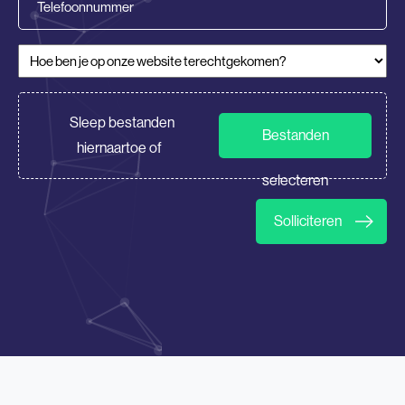
Hoe ben je op onze website terechtgekomen?
(Vereist)
CV/Motivatie
Sleep bestanden
Bestanden
hiernaartoe of
selecteren