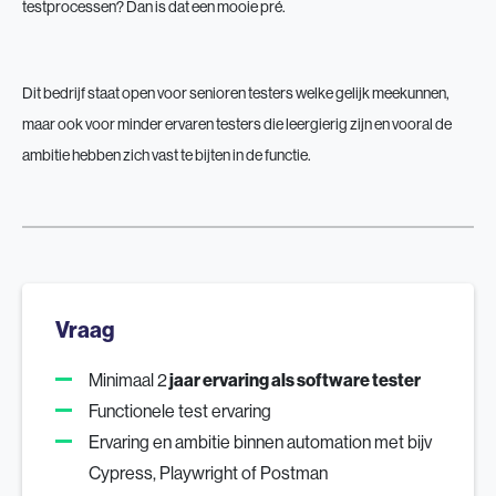
testprocessen? Dan is dat een mooie pré.
Dit bedrijf staat open voor senioren testers welke gelijk meekunnen,
maar ook voor minder ervaren testers die leergierig zijn en vooral de
ambitie hebben zich vast te bijten in de functie.
Vraag
Minimaal 2
jaar ervaring als software tester
Functionele test ervaring
Ervaring en ambitie binnen automation met bijv
Cypress, Playwright of Postman