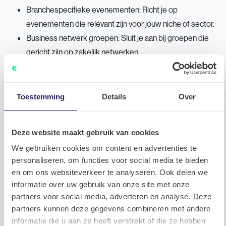
Branchespecifieke evenementen: Richt je op
evenementen die relevant zijn voor jouw niche of sector.
Business netwerk groepen: Sluit je aan bij groepen die
gericht zijn op zakelijk netwerken.
Netwerken in de Tech industrie vereist een strategische aanpak en een
focus op het opbouwen van authentieke relaties. Door gebruik te
Toestemming
Details
Over
maken van zowel online als offline kanalen en te streven naar het bieden
van waarde in elke interactie, kun je een sterk netwerk opbouwen dat je
carrière in de technologiewereld kan bevorderen.
Deze website maakt gebruik van cookies
We gebruiken cookies om content en advertenties te
personaliseren, om functies voor social media te bieden
LinkedIn
WhatsAp
Faceb
Twi
Delen
en om ons websiteverkeer te analyseren. Ook delen we
informatie over uw gebruik van onze site met onze
partners voor social media, adverteren en analyse. Deze
partners kunnen deze gegevens combineren met andere
informatie die u aan ze heeft verstrekt of die ze hebben