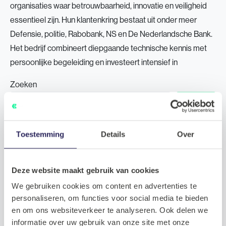
organisaties waar betrouwbaarheid, innovatie en veiligheid
essentieel zijn. Hun klantenkring bestaat uit onder meer
Defensie, politie, Rabobank, NS en De Nederlandsche Bank.
Het bedrijf combineert diepgaande technische kennis met
persoonlijke begeleiding en investeert intensief in
Zoeken
Zoeken
Recent Posts
Toestemming
Details
Over
Tech Talent Talks #4: Stijn over data, AI en de magie van
technologie
Deze website maakt gebruik van cookies
Tech Talent Talks #3: Dylan over groei, architectuur en
plezier in het vak
We gebruiken cookies om content en advertenties te
personaliseren, om functies voor social media te bieden
Scrum Master
en om ons websiteverkeer te analyseren. Ook delen we
Product Owner
informatie over uw gebruik van onze site met onze