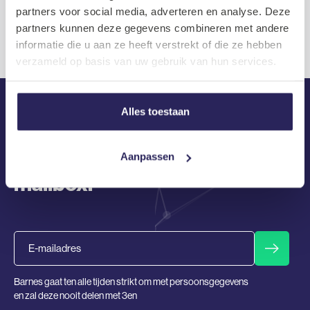
Infrastructure
partners voor social media, adverteren en analyse. Deze
partners kunnen deze gegevens combineren met andere
Recent Comments
informatie die u aan ze heeft verstrekt of die ze hebben
verzameld op basis van uw gebruik van hun services.
Geen reacties om weer te geven.
Alles toestaan
De laatste tech vacatures in je
Aanpassen
mailbox.
Email
Barnes gaat ten alle tijden strikt om met persoonsgegevens
en zal deze nooit delen met 3en