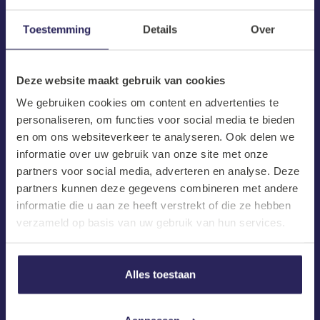
Toestemming
Details
Over
Deze website maakt gebruik van cookies
We gebruiken cookies om content en advertenties te
personaliseren, om functies voor social media te bieden
en om ons websiteverkeer te analyseren. Ook delen we
informatie over uw gebruik van onze site met onze
partners voor social media, adverteren en analyse. Deze
partners kunnen deze gegevens combineren met andere
informatie die u aan ze heeft verstrekt of die ze hebben
Herengracht 499
verzameld op basis van uw gebruik van hun services.
1017 BT Amsterdam
info@barnes.nl
020 4572699
Alles toestaan
Snelle Links
IT Vacatures
Vacatures
Algemene voorwaarden