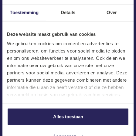
Toestemming
Details
Over
Deze website maakt gebruik van cookies
We gebruiken cookies om content en advertenties te
personaliseren, om functies voor social media te bieden
en om ons websiteverkeer te analyseren. Ook delen we
informatie over uw gebruik van onze site met onze
partners voor social media, adverteren en analyse. Deze
partners kunnen deze gegevens combineren met andere
informatie die u aan ze heeft verstrekt of die ze hebben
Herengracht 499
verzameld op basis van uw gebruik van hun services.
1017 BT Amsterdam
info@barnes.nl
020 4572699
Alles toestaan
Snelle Links
IT Vacatures
Vacatures
Algemene voorwaarden