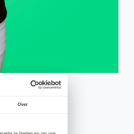
Over
 media te bieden en om ons