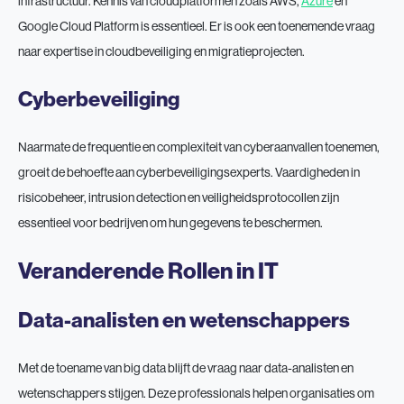
infrastructuur. Kennis van cloudplatformen zoals AWS,
Azure
en
Google Cloud Platform is essentieel. Er is ook een toenemende vraag
naar expertise in cloudbeveiliging en migratieprojecten.
Cyberbeveiliging
Naarmate de frequentie en complexiteit van cyberaanvallen toenemen,
groeit de behoefte aan cyberbeveiligingsexperts. Vaardigheden in
risicobeheer, intrusion detection en veiligheidsprotocollen zijn
essentieel voor bedrijven om hun gegevens te beschermen.
Veranderende Rollen in IT
Data-analisten en wetenschappers
Met de toename van big data blijft de vraag naar data-analisten en
wetenschappers stijgen. Deze professionals helpen organisaties om