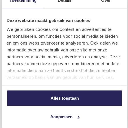
LinkedIn
WhatsAp
Faceb
Twi
Delen
Deze website maakt gebruik van cookies
We gebruiken cookies om content en advertenties te
personaliseren, om functies voor social media te bieden
Lees meer
Bekijk alle
en om ons websiteverkeer te analyseren. Ook delen we
informatie over uw gebruik van onze site met onze
partners voor social media, adverteren en analyse. Deze
Nieuws
partners kunnen deze gegevens combineren met andere
informatie die u aan ze heeft verstrekt of die ze hebben
verzameld op basis van uw gebruik van hun services.
Alles toestaan
De eerste maanden van Serena
Aanpassen