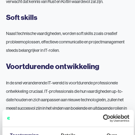
verwacht dat kennis van Rust en Kotlin waardevol zal zijn.
Soft skills
Naast technische vaardigheden, worden soft skills zoals creatief
probleemoplossen, effectieve communicatie en projectmanagement
steeds belangrijker in IT-rollen.
Voortdurende ontwikkeling
In de snel veranderende IT-wereld is voortdurende professionele
ontwikkeling cruciaal. IT-professionals die hun vaardigheden up-to-
date houden en zich aanpassen aan nieuwe technologieën, zullen het
meest succesvol zijn in het vinden van boeiende en uitdagende rollen in
2024 en daarna.
Toestemming
Details
Over