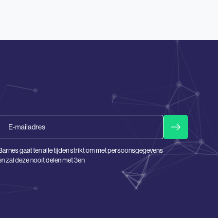
Email
Barnes gaat ten alle tijden strikt om met persoonsgegevens
en zal deze nooit delen met 3en