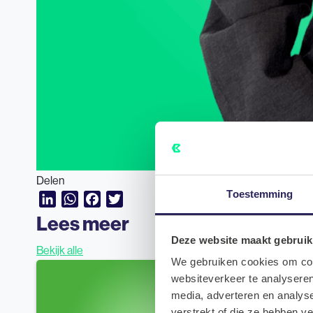
Delen
Toestemming
LinkedIn
WhatsApp
Facebook
Twitter
Lees meer
Deze website maakt gebruik
Bekijk alle
We gebruiken cookies om cont
websiteverkeer te analyseren
Nieuws
media, adverteren en analys
verstrekt of die ze hebben v