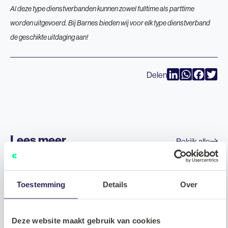
Al deze type dienstverbanden kunnen zowel fulltime als parttime
worden uitgevoerd. Bij Barnes bieden wij voor elk type dienstverband
de geschikte uitdaging aan!
LinkedIn
WhatsAp
Faceb
Twi
Delen
Lees meer
Bekijk alle
Tech
Toestemming
Details
Over
Deze website maakt gebruik van cookies