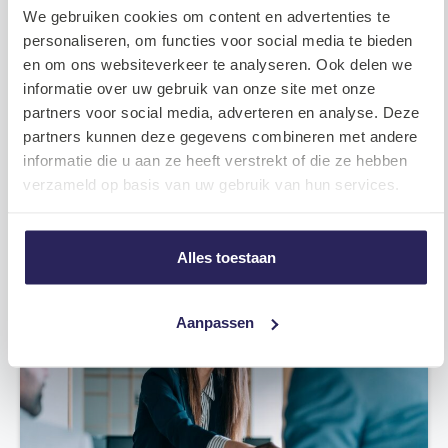
We gebruiken cookies om content en advertenties te
personaliseren, om functies voor social media te bieden
en om ons websiteverkeer te analyseren. Ook delen we
informatie over uw gebruik van onze site met onze
partners voor social media, adverteren en analyse. Deze
partners kunnen deze gegevens combineren met andere
Tech carrièrepaden: Een overzicht van
informatie die u aan ze heeft verstrekt of die ze hebben
diverse mogelijkheden in de industrie
verzameld op basis van uw gebruik van hun services.
2023.09.19
Meer lezen
Alles toestaan
Recruitment
Aanpassen