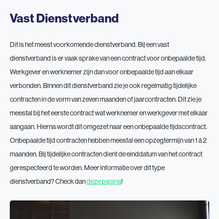
Vast Dienstverband
Dit is het meest voorkomende dienstverband. Bij een vast
dienstverband is er vaak sprake van een contract voor onbepaalde tijd.
Werkgever en werknemer zijn dan voor onbepaalde tijd aan elkaar
verbonden. Binnen dit dienstverband zie je ook regelmatig tijdelijke
contracten in de vorm van zeven maanden of jaarcontracten. Dit zie je
meestal bij het eerste contract wat werknemer en werkgever met elkaar
aangaan. Hierna wordt dit omgezet naar een onbepaalde tijdscontract.
Onbepaalde tijd contracten hebben meestal een opzegtermijn van 1 á 2
maanden. Bij tijdelijke contracten dient de einddatum van het contract
gerespecteerd te worden. Meer informatie over dit type
dienstverband? Check dan
deze pagina
!