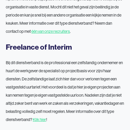
organisatie in vaste dienst. Mocht dit niet het geval zijn beëindig je de
periode en kan je snel bij een andere organisatie een kijkje nemen in de
keuken. Meer informatie over dit type dienstverband? Neem dan
contact op met
één van onze recruiters
.
Freelance of Interim
Bij dit dienstverband is de professional een zelfstandig ondernemer en
huurt de werkgever de specialist op projectbasis voor zijn/haar
diensten. De zelfstandige laat zich hier dan voor verlonen tegen een
vastgesteld uurtarief. Het voordeel is dat je hier je eigen projecten aan
kan nemen tegen je eigen vastgestelde uurloon. Nadelen zijn dat je niet
altijd zeker bent van werk en zaken als verzekeringen, vakantiedagen en
belasting volledig zelf moet regelen. Meer informatie over dit type
dienstverband?
Klik hier
!