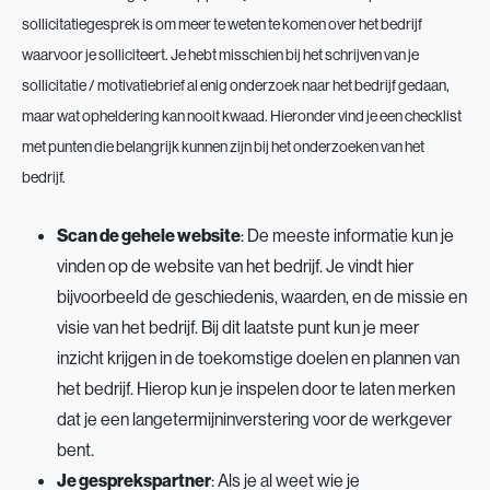
sollicitatiegesprek is om meer te weten te komen over het bedrijf
waarvoor je solliciteert. Je hebt misschien bij het schrijven van je
sollicitatie / motivatiebrief al enig onderzoek naar het bedrijf gedaan,
maar wat opheldering kan nooit kwaad. Hieronder vind je een checklist
met punten die belangrijk kunnen zijn bij het onderzoeken van het
bedrijf.
Scan de gehele website
: De meeste informatie kun je
vinden op de website van het bedrijf. Je vindt hier
bijvoorbeeld de geschiedenis, waarden, en de missie en
visie van het bedrijf. Bij dit laatste punt kun je meer
inzicht krijgen in de toekomstige doelen en plannen van
het bedrijf. Hierop kun je inspelen door te laten merken
dat je een langetermijninverstering voor de werkgever
bent.
Je gesprekspartner
: Als je al weet wie je