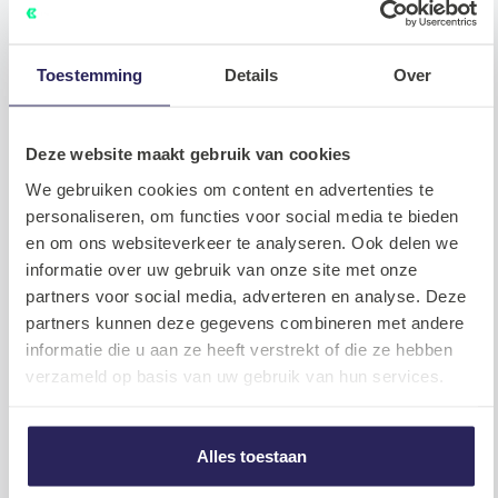
Toestemming
Details
Over
Deze website maakt gebruik van cookies
We gebruiken cookies om content en advertenties te
personaliseren, om functies voor social media te bieden
en om ons websiteverkeer te analyseren. Ook delen we
informatie over uw gebruik van onze site met onze
partners voor social media, adverteren en analyse. Deze
Tip 5: Bedenk een paar vragen voor
partners kunnen deze gegevens combineren met andere
het bedrijf
informatie die u aan ze heeft verstrekt of die ze hebben
verzameld op basis van uw gebruik van hun services.
Aan het eind is er altijd nog tijd om jouw vragen aan het bedrijf te stellen.
Om een goede laatste indruk achter te laten is het handig om wat vragen
Alles toestaan
voor te bereiden. Dit laat zien dat je geïnteresseerd bent in het bedrijf en