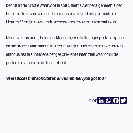
bedrijf en de functie waarvoor je solliciteert. Over het algemeen is het
beter om te kiezen voor nette en conservatieve kleding in neutrale
kleuren. Vermijd opvallende accessoires en overdreven make-up.
Met deze tips ben jij helemaal klaar om je sollicitatiegesprek in te gaan
en die droombaan binnen te slepen! Vergeet niet om zelfverzekerd en
enthousiast te zijn tijdens het gesprek en te laten zien waarom jij de
perfecte match voor de functie bent.
Veel succes met solliciteren en remember: you got this!
LinkedIn
WhatsAp
Faceb
Twi
Delen