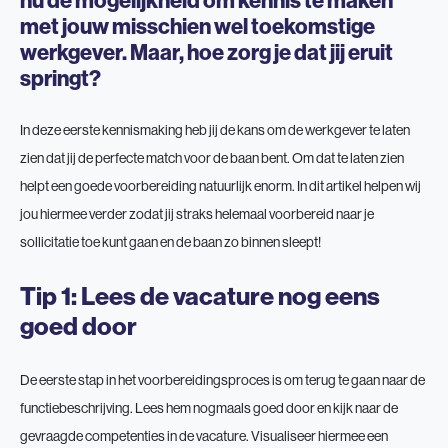
met jouw misschien wel toekomstige
werkgever.
Maar, hoe zorg je dat jij eruit
springt?
In deze eerste kennismaking heb jij de kans om de werkgever te laten
zien dat jij de perfecte match voor de baan bent. Om dat te laten zien
helpt een goede voorbereiding natuurlijk enorm. In dit artikel helpen wij
jou hiermee verder zodat jij straks helemaal voorbereid naar je
sollicitatie toe kunt gaan en de baan zo binnen sleept!
Tip 1: Lees de vacature nog eens
goed door
De eerste stap in het voorbereidingsproces is om terug te gaan naar de
functiebeschrijving. Lees hem nogmaals goed door en kijk naar de
gevraagde competenties in de vacature. Visualiseer hiermee een