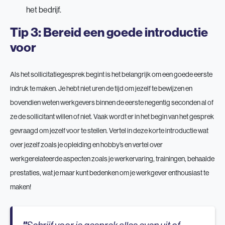
het bedrijf.
Tip 3: Bereid een goede introductie
voor
Als het sollicitatiegesprek begint is het belangrijk om een goede eerste
indruk te maken. Je hebt niet uren de tijd om jezelf te bewijzen en
bovendien weten werkgevers binnen de eerste negentig seconden al of
ze de sollicitant willen of niet. Vaak wordt er in het begin van het gesprek
gevraagd om jezelf voor te stellen. Vertel in deze korte introductie wat
over jezelf zoals je opleiding en hobby’s en vertel over
werkgerelateerde aspecten zoals je werkervaring, trainingen, behaalde
prestaties, wat je maar kunt bedenken om je werkgever enthousiast te
maken!