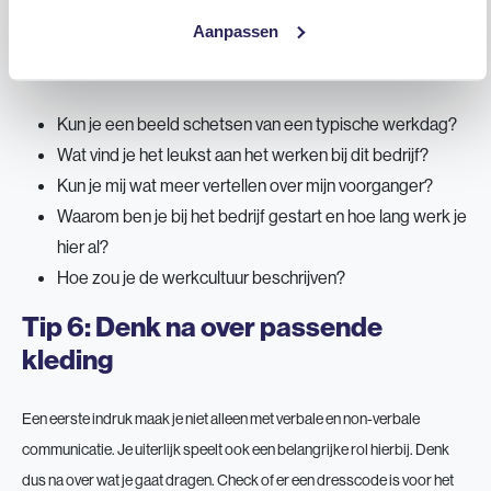
serieus bent over de functie. Daarnaast kun je ook een beter beeld
Aanpassen
krijgen van het bedrijf en of de functie goed bij jou past. Vragen die je
zou kunnen stellen zijn:
Kun je een beeld schetsen van een typische werkdag?
Wat vind je het leukst aan het werken bij dit bedrijf?
Kun je mij wat meer vertellen over mijn voorganger?
Waarom ben je bij het bedrijf gestart en hoe lang werk je
hier al?
Hoe zou je de werkcultuur beschrijven?
Tip 6: Denk na over passende
kleding
Een eerste indruk maak je niet alleen met verbale en non-verbale
communicatie. Je uiterlijk speelt ook een belangrijke rol hierbij. Denk
dus na over wat je gaat dragen. Check of er een dresscode is voor het