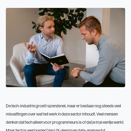
De tech-industrie groeit razendsnel, maar er bestaan nog steeds veel
misvattingen over wat het werk in deze sector inhoudt. Veel mensen
denken dat tech alleen voor programmeurs is of dat je in je eentje werkt.
Maar tech is veel breder! Van UX-design en data-analyse tot