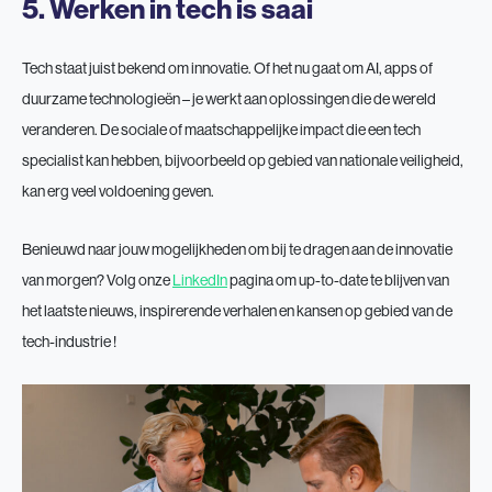
5. Werken in tech is saai
Tech staat juist bekend om innovatie. Of het nu gaat om AI, apps of
duurzame technologieën – je werkt aan oplossingen die de wereld
veranderen. De sociale of maatschappelijke impact die een tech
specialist kan hebben, bijvoorbeeld op gebied van nationale veiligheid,
kan erg veel voldoening geven.
Benieuwd naar jouw mogelijkheden om bij te dragen aan de innovatie
van morgen? Volg onze
LinkedIn
pagina om up-to-date te blijven van
het laatste nieuws, inspirerende verhalen en kansen op gebied van de
tech-industrie !