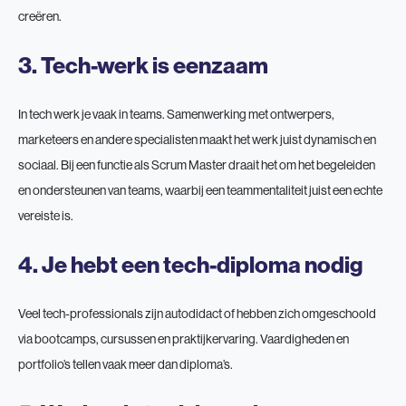
creëren.
3. Tech-werk is eenzaam
In tech werk je vaak in teams. Samenwerking met ontwerpers,
marketeers en andere specialisten maakt het werk juist dynamisch en
sociaal. Bij een functie als Scrum Master draait het om het begeleiden
en ondersteunen van teams, waarbij een teammentaliteit juist een echte
vereiste is.
4. Je hebt een tech-diploma nodig
Veel tech-professionals zijn autodidact of hebben zich omgeschoold
via bootcamps, cursussen en praktijkervaring. Vaardigheden en
portfolio’s tellen vaak meer dan diploma’s.