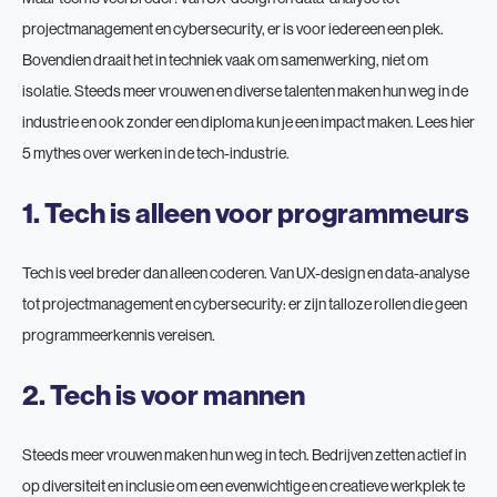
projectmanagement en cybersecurity, er is voor iedereen een plek.
Bovendien draait het in techniek vaak om samenwerking, niet om
isolatie. Steeds meer vrouwen en diverse talenten maken hun weg in de
industrie en ook zonder een diploma kun je een impact maken. Lees hier
5 mythes over werken in de tech-industrie.
1. Tech is alleen voor programmeurs
Tech is veel breder dan alleen coderen. Van UX-design en data-analyse
tot projectmanagement en cybersecurity: er zijn talloze rollen die geen
programmeerkennis vereisen.
2. Tech is voor mannen
Steeds meer vrouwen maken hun weg in tech. Bedrijven zetten actief in
op diversiteit en inclusie om een evenwichtige en creatieve werkplek te