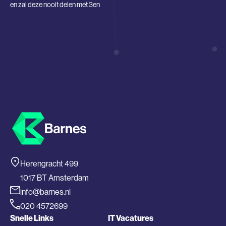
en zal deze nooit delen met 3en
Herengracht 499
1017 BT Amsterdam
info@barnes.nl
020 4572699
Snelle Links
IT Vacatures