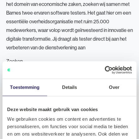
het domein van economische zaken, zoeken wij samen met
Barnes twee ervaren software testers. Het gaat hier om een
essentiële overheidsorganisatie met ruim 25.000
medewerkers, waar volop wordt geïnvesteerd in innovatie en
digitale transformatie. Jij draagt als tester direct bij aan het
verbeteren van de dienstverlening aan
Zoeken
Zoeken
Recent Posts
Toestemming
Details
Over
Tech Talent Talks #4: Stijn over data, AI en de magie van
technologie
Deze website maakt gebruik van cookies
Tech Talent Talks #3: Dylan over groei, architectuur en
We gebruiken cookies om content en advertenties te
plezier in het vak
personaliseren, om functies voor social media te bieden
Scrum Master
en om ons websiteverkeer te analyseren. Ook delen we