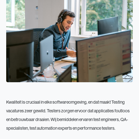
Kwaliteit is cruciaal in elke softwareomgeving, en dat maakt Testing
vacatures zeer gewild. Testers zorgen ervoor dat applicaties foutloos
en betrouwbaar draaien. Wij bemiddelen ervaren test engineers, QA-
specialisten, test automation experts en performance testers.