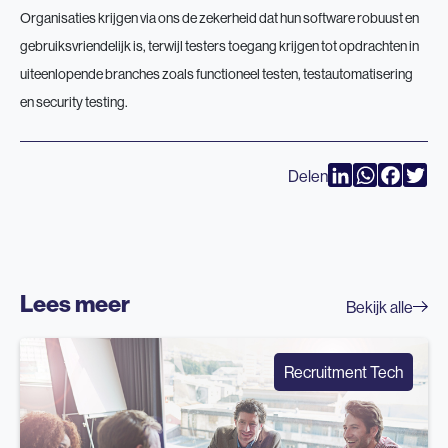
Organisaties krijgen via ons de zekerheid dat hun software robuust en
gebruiksvriendelijk is, terwijl testers toegang krijgen tot opdrachten in
uiteenlopende branches zoals functioneel testen, testautomatisering
en security testing.
LinkedIn
WhatsAp
Faceb
Twi
Delen
Lees meer
Bekijk alle
Recruitment Tech