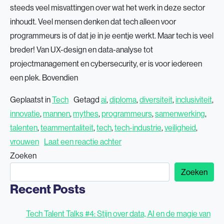
steeds veel misvattingen over wat het werk in deze sector
inhoudt. Veel mensen denken dat tech alleen voor
programmeurs is of dat je in je eentje werkt. Maar tech is veel
breder! Van UX-design en data-analyse tot
projectmanagement en cybersecurity, er is voor iedereen
een plek. Bovendien
Geplaatst in
Tech
Getagd
ai
,
diploma
,
diversiteit
,
inclusiviteit
,
innovatie
,
mannen
,
mythes
,
programmeurs
,
samenwerking
,
talenten
,
teammentaliteit
,
tech
,
tech-industrie
,
veiligheid
,
op 5 mythes over werken in de
vrouwen
Laat een reactie achter
Zoeken
Zoeken
Recent Posts
Tech Talent Talks #4: Stijn over data, AI en de magie van