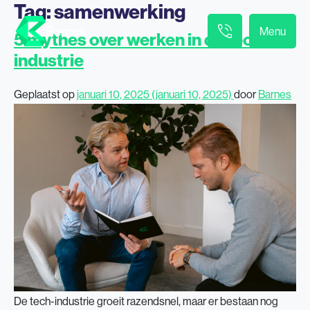
Tag:
samenwerking
Menu
5 mythes over werken in de tech-
industrie
Geplaatst op
januari 10, 2025
(januari 10, 2025)
door
Barnes
De tech-industrie groeit razendsnel, maar er bestaan nog