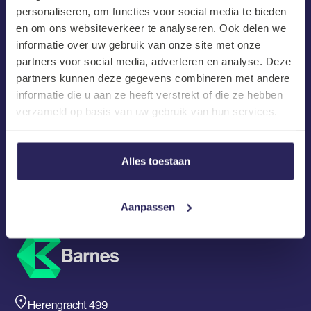
personaliseren, om functies voor social media te bieden
en om ons websiteverkeer te analyseren. Ook delen we
Email
informatie over uw gebruik van onze site met onze
partners voor social media, adverteren en analyse. Deze
Barnes gaat ten alle tijden strikt om met persoonsgegevens
partners kunnen deze gegevens combineren met andere
en zal deze nooit delen met 3en
informatie die u aan ze heeft verstrekt of die ze hebben
verzameld op basis van uw gebruik van hun services.
Alles toestaan
Aanpassen
Herengracht 499