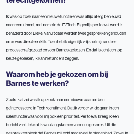
terechtgekomen?
Ik was op zoek naar een nieuwe functie en was altijd al erg benieuwd
naar recruitment, met name in de IT/Tech. Eigenlijk per toeval werd ik
benaderd door Lieke. Vanuit daar werden twee gesprekken gehouden
en er was direct een klik. Toen heb ik eigenlijk vrij snel mijn andere
processen afgezegd en voor Barnes gekozen. En dat is echt een top
keuze gebleken, ik kan niet anders zeggen.
Waarom heb je gekozen om bij
Barnes te werken?
Zoals ik al zei was ik op zoek naar een nieuwe baan en ben
geïnteresseerd in Tech recruitment. Dat ik verder wilde gaan in een
salesfunctie was voor mij ook een prioriteit. Per toeval kreeg ik een
bericht van Lieke of ik wou langskomen voor een gesprek. Uit die
gesprekken bleek dat Barnes mij echt mega veel te bieden had. Zowel in