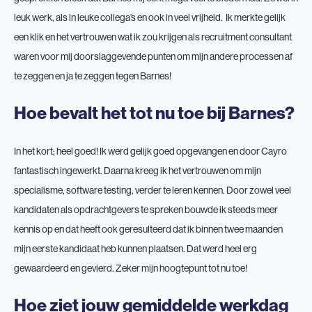
leuk werk, als in leuke collega’s en ook in veel vrijheid. Ik merkte gelijk
een klik en het vertrouwen wat ik zou krijgen als recruitment consultant
waren voor mij doorslaggevende punten om mijn andere processen af
te zeggen en ja te zeggen tegen Barnes!
Hoe bevalt het tot nu toe bij Barnes?
In het kort; heel goed! Ik werd gelijk goed opgevangen en door Cayro
fantastisch ingewerkt. Daarna kreeg ik het vertrouwen om mijn
specialisme, software testing, verder te leren kennen. Door zowel veel
kandidaten als opdrachtgevers te spreken bouwde ik steeds meer
kennis op en dat heeft ook geresulteerd dat ik binnen twee maanden
mijn eerste kandidaat heb kunnen plaatsen. Dat werd heel erg
gewaardeerd en gevierd. Zeker mijn hoogtepunt tot nu toe!
Hoe ziet jouw gemiddelde werkdag