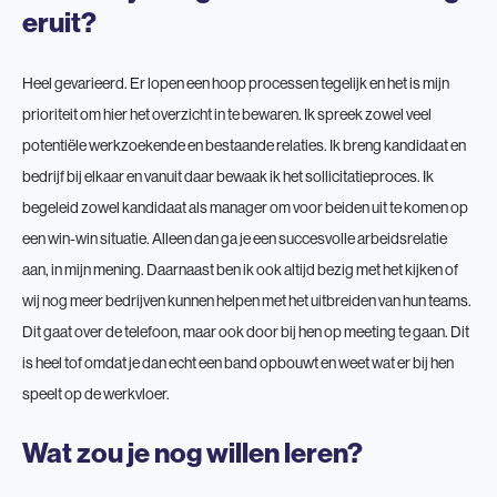
eruit?
Heel gevarieerd. Er lopen een hoop processen tegelijk en het is mijn
prioriteit om hier het overzicht in te bewaren. Ik spreek zowel veel
potentiële werkzoekende en bestaande relaties. Ik breng kandidaat en
bedrijf bij elkaar en vanuit daar bewaak ik het sollicitatieproces. Ik
begeleid zowel kandidaat als manager om voor beiden uit te komen op
een win-win situatie. Alleen dan ga je een succesvolle arbeidsrelatie
aan, in mijn mening. Daarnaast ben ik ook altijd bezig met het kijken of
wij nog meer bedrijven kunnen helpen met het uitbreiden van hun teams.
Dit gaat over de telefoon, maar ook door bij hen op meeting te gaan. Dit
is heel tof omdat je dan echt een band opbouwt en weet wat er bij hen
speelt op de werkvloer.
Wat zou je nog willen leren?