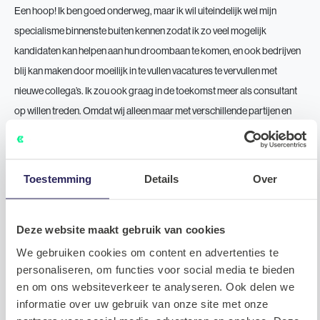
Een hoop! Ik ben goed onderweg, maar ik wil uiteindelijk wel mijn
specialisme binnenste buiten kennen zodat ik zo veel mogelijk
kandidaten kan helpen aan hun droombaan te komen, en ook bedrijven
blij kan maken door moeilijk in te vullen vacatures te vervullen met
nieuwe collega’s. Ik zou ook graag in de toekomst meer als consultant
op willen treden. Omdat wij alleen maar met verschillende partijen en
specialisten in contact staan weten we precies waar een kandidaat naar
zoekt en hoe bedrijven hierop kunnen inspelen. Door hierin advies te
geven kunnen we een hoop bedrijven helpen.
Toestemming
Details
Over
Lijkt een baan in de IT recruitment jou ook wat? Neem dan even een kijkje
op onze
Werken Bij
website!
Deze website maakt gebruik van cookies
We gebruiken cookies om content en advertenties te
personaliseren, om functies voor social media te bieden
LinkedIn
WhatsAp
Faceb
Twi
Delen
en om ons websiteverkeer te analyseren. Ook delen we
informatie over uw gebruik van onze site met onze